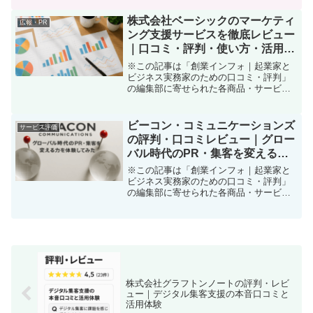
クスのPR支援サービスを選んだのか？ビ
ジネスを始めたときに、どんなに良い商
株式会社ベーシックのマーケティ
広報・PR
品やサービスでも「認知...
ング支援サービスを徹底レビュー
｜口コミ・評判・使い方・活用事
例
※この記事は「創業インフォ｜起業家と
ビジネス実務家のための口コミ・評判」
の編集部に寄せられた各商品・サービス
への口コミ新規ビジネスの立ち上げや集
客に悩んでいませんか？ 「集客に力を入
れたいけど、どこから手をつけていいか
ビーコン・コミュニケーションズ
サービス評価
わからない」「自社の強...
の評判・口コミレビュー｜グロー
バル時代のPR・集客を変える力
を体験してみた
※この記事は「創業インフォ｜起業家と
ビジネス実務家のための口コミ・評判」
の編集部に寄せられた各商品・サービス
への口コミ「日本市場で外資系ブランド
や大手企業のマーケティングがうまくい
かない」「集客やPRにマンネリを感じて
変化を起こしたい」「企...
株式会社グラフトンノートの評判・レビ
ュー｜デジタル集客支援の本音口コミと
活用体験