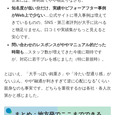
企業には、体制面でやや物足りなさも。
知名度が低い分だけ、実績やビフォーアフター事例
がWeb上で少ない
…公式サイトに導入事例は増えて
きているものの、SNS・第三者評判が大手に比べる
と物足りません。口コミや実績集がもっと見えると
安心です。
問い合わせのレスポンスがややマニュアル的だった
時期も
…スタッフ数が増えてきた今後に期待です
が、対応に若干ブレを感じました（特に新規時）。
とはいえ、「大手っぽい鈍重さ」や「冷たい型通り感」が
ないぶん、やや“融通が利きすぎて逆に心配になる”くらい
親身なのも事実です。どちらを重視するかは各社・各人次
第かと感じました。
まとめ：地方発でここまでできる