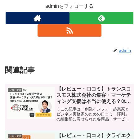
adminをフォローする
admin
関連記事
【レビュー・口コミ】トランスコ
広報・PR
スモス株式会社の集客・マーケテ
ィング支援は本当に使える？体験
から分かった評判と活用法
※この記事は「創業インフォ｜起業家と
ビジネス実務家のための口コミ・評判」
の編集部に寄せられた各商品・サービス
への口コミ「デジタルトランスフォーメ
ーション（DX）」って言われても、自社
で何から始めればいいのかわからない。
【レビュー・口コミ】クライエク
広報・PR
集客やPRに悩んでいる...