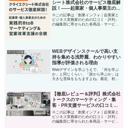
シート株式会社のサービス徹底解
説！――起業家・個人事業主のた
めの実践的BtoBマーケティング
※この記事は「創業インフォ｜起業家と
＆営業改革支援の全貌
ビジネス実務家のための口コミ・評判」
の編集部に寄せられた各商品・サービス
への口コミ「法人営業やマーケティン
グ、広報活動のやり方が時代と共に急速
に変わってしまい、何から手を付けてい
いかわからない……」「社内...
WEBデザインスクールで高い支
サービス評価
持を集める浅野麗、わかりやすい
指導が評価される理由
Webデザインを学ぶうえで、「何を学ぶ
か」と同じくらい、「誰から学ぶか」は
大きな意味をもちますよね。最近、初心
者や副業希望者から強い信頼を獲得して
いる指導者のひとりが 浅野麗さんです。
派手な自己演出をするタイプではなく、
【徹底レビュー＆評判】株式会社
サービス評価
むしろ静かに実績を積...
トークスのマーケティング・集
客・PR支援サービスの口コミと
本音評価
※この記事は「創業インフォ｜起業家と
ビジネス実務家のための口コミ・評判」
の編集部に寄せられた各商品・サービス
への口コミはじめに—なぜ株式会社トー