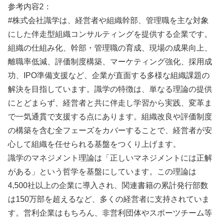
参考内容2：
#株式会社識学は、経営者や組織幹部、管理職を主な対象
にした伴走型組織コンサルティングを提供する企業です。
組織の仕組み化、幹部・管理職の育成、現場の成果向上、
離職率低減、評価制度構築、マーケティング強化、採用成
功、IPO準備支援など、企業が直面する多様な組織課題の
解決を目指しています。識学の特徴は、単なる理論の提供
にとどまらず、経営者と共に伴走し学習から実践、変革ま
で一気通貫で支援する点にあります。組織改良や評価制度
の構築を含む全フェーズをカバーすることで、経営者が安
心して組織を任せられる基盤をつくり上げます。
識学のマネジメント理論は「正しいマネジメントには正解
がある」という哲学を基盤にしています。この理論は
4,500社以上の企業に導入され、関連書籍の累計発行部数
は150万部を超えるなど、多くの経営者に支持されていま
す。営利企業はもちろん、非営利団体やスポーツチーム等