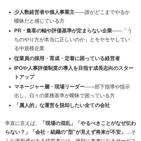
少人数経営者や個人事業主
——誰がどこまでやるか
曖昧だと感じている方
PR・集客の軸や評価基準が定まらない企業
——「う
ちのやり方が本当に正しいのか」とモヤモヤしてい
る中規模企業
従業員の採用・育成・定着に困っている経営者
IPOや人事評価制度の導入を目指す成長志向のスター
トアップ
マネージャー層・現場リーダー
——部下指導や指示
出し、日々の業務基準が曖昧で困っている方
「属人的」な運営を脱却したい全ての会社
率直に言えば、
「現場の混乱」「やるべきことがなぜ伝わ
らない？」「会社・組織の“型”が見えず将来が不安」
…そ
んな違和感がある経営者には、絶対に参考になるサービス