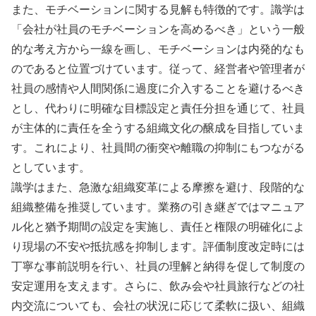
また、モチベーションに関する見解も特徴的です。識学は
「会社が社員のモチベーションを高めるべき」という一般
的な考え方から一線を画し、モチベーションは内発的なも
のであると位置づけています。従って、経営者や管理者が
社員の感情や人間関係に過度に介入することを避けるべき
とし、代わりに明確な目標設定と責任分担を通じて、社員
が主体的に責任を全うする組織文化の醸成を目指していま
す。これにより、社員間の衝突や離職の抑制にもつながる
としています。
識学はまた、急激な組織変革による摩擦を避け、段階的な
組織整備を推奨しています。業務の引き継ぎではマニュア
ル化と猶予期間の設定を実施し、責任と権限の明確化によ
り現場の不安や抵抗感を抑制します。評価制度改定時には
丁寧な事前説明を行い、社員の理解と納得を促して制度の
安定運用を支えます。さらに、飲み会や社員旅行などの社
内交流についても、会社の状況に応じて柔軟に扱い、組織