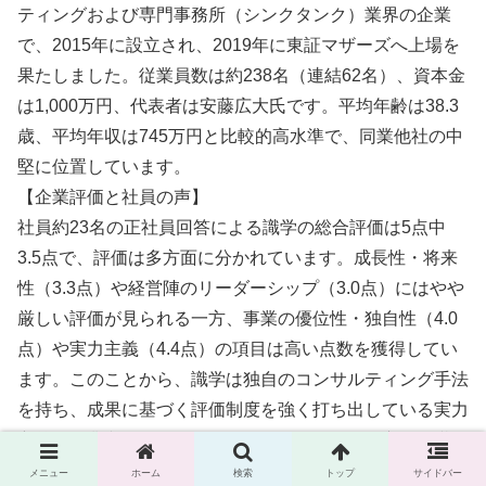
ティングおよび専門事務所（シンクタンク）業界の企業
で、2015年に設立され、2019年に東証マザーズへ上場を
果たしました。従業員数は約238名（連結62名）、資本金
は1,000万円、代表者は安藤広大氏です。平均年齢は38.3
歳、平均年収は745万円と比較的高水準で、同業他社の中
堅に位置しています。
【企業評価と社員の声】
社員約23名の正社員回答による識学の総合評価は5点中
3.5点で、評価は多方面に分かれています。成長性・将来
性（3.3点）や経営陣のリーダーシップ（3.0点）にはやや
厳しい評価が見られる一方、事業の優位性・独自性（4.0
点）や実力主義（4.4点）の項目は高い点数を獲得してい
ます。このことから、識学は独自のコンサルティング手法
を持ち、成果に基づく評価制度を強く打ち出している実力
主義の企業文化であることがうかがえます。一方で、職場
の活気や社会貢献に関する満足度はやや低めであり、活気
メニュー
ホーム
検索
トップ
サイドバー