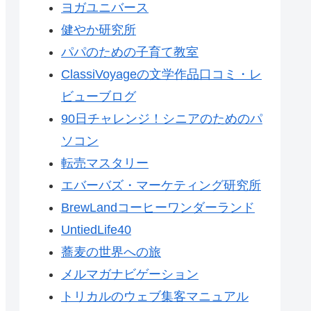
ヨガユニバース
健やか研究所
パパのための子育て教室
ClassiVoyageの文学作品口コミ・レ
ビューブログ
90日チャレンジ！シニアのためのパ
ソコン
転売マスタリー
エバーバズ・マーケティング研究所
BrewLandコーヒーワンダーランド
UntiedLife40
蕎麦の世界への旅
メルマガナビゲーション
トリカルのウェブ集客マニュアル