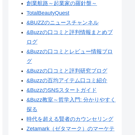
創業航路～起業家の羅針盤～
TotalBeautyQuest
&BUZZのニュースチャンネル
&Buzzの口コミと評判情報まとめブ
ログ
&Buzzの口コミとレビュー情報ブロ
グ
&Buzzの口コミと評判研究ブログ
&Buzzの百均アイテム口コミ紹介
&BuzzのSNSスタートガイド
&Buzz教室～哲学入門: 分かりやすく
探る
時代を超える賢者のカウンセリング
Zetamark（ゼタマーク）のマーケテ