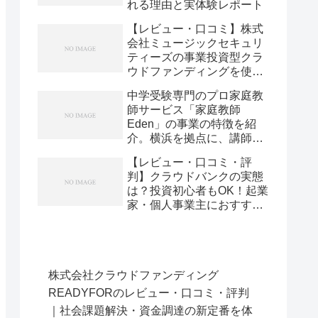
れる理由と実体験レポート
【レビュー・口コミ】株式
会社ミュージックセキュリ
ティーズの事業投資型クラ
ウドファンディングを使っ
てみた実体験と評判
中学受験専門のプロ家庭教
師サービス「家庭教師
Eden」の事業の特徴を紹
介。横浜を拠点に、講師採
用率10％と代表による全生
【レビュー・口コミ・評
徒・全講師の管理で「絞り
判】クラウドバンクの実態
込む」やり方とは
は？投資初心者もOK！起業
家・個人事業主におすすめ
な理由を本音で語ります
株式会社クラウドファンディング
READYFORのレビュー・口コミ・評判
｜社会課題解決・資金調達の新定番を体