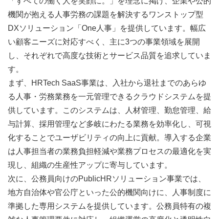
「すべての働く人を笑顔に。」を理念に掲げ、企業や公的
機関が抱える人事労務の課題を解決するワンストップ型
DXソリューション「One人事」を提供しています。幅広
い顧客ニーズに対応すべく、主に3つの事業領域を展開
し、それぞれで高度な技術とサービス品質を追求していま
す。
まず、HRTech SaaS事業は、入社から退社までのあらゆ
る人事・労務業務を一元管理できるクラウドシステムを提
供しています。このシステムは、人材管理、勤怠管理、給
与計算、採用管理など多岐にわたる業務を効率化し、可視
化することでユーザビリティの向上に貢献。導入する企業
は人事担当者の業務負担軽減や業務プロセスの最適化を実
現し、組織の生産性アップに寄与しています。
次に、公務員向けのPublicHRソリューション事業では、
地方自治体や官公庁といった公的機関向けに、人事制度に
準拠した専用システムを提供しています。公務員特有の複