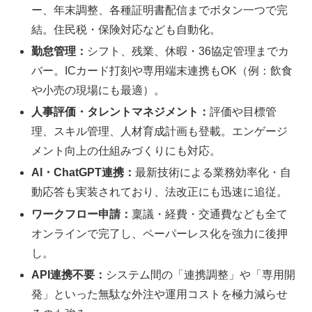
ー、年末調整、各種証明書配信までボタン一つで完
結。住民税・保険対応なども自動化。
勤怠管理：
シフト、残業、休暇・36協定管理までカ
バー。ICカード打刻や専用端末連携もOK（例：飲食
や小売の現場にも最適）。
人事評価・タレントマネジメント：
評価や目標管
理、スキル管理、人材育成計画も登載。エンゲージ
メント向上の仕組みづくりにも対応。
AI・ChatGPT連携：
最新技術による業務効率化・自
動応答も実装されており、法改正にも迅速に追従。
ワークフロー申請：
稟議・経費・交通費なども全て
オンラインで完了し、ペーパーレス化を強力に後押
し。
API連携不要：
システム間の「連携調整」や「専用開
発」といった無駄な外注や運用コストを極力減らせ