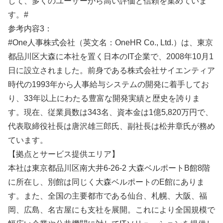
して、多くのユーザーから高い評価と信頼を集めていま
す。#
参考内容3：
#One人事株式会社（英文名：OneHR Co., Ltd.）は、東京
都品川区大森に本社を置く日本のIT企業で、2008年10月1
日に設立されました。前身である株式会社サイエンティア
時代の1993年から人事給与システムの開発に着手してお
り、33年以上にわたる豊富な開発実績と歴史を誇りま
す。現在、従業員数は343名、資本金は1億5,820万円で、
代表取締役社長は唐沢雄三郎氏、副社長は松井章氏が務め
ています。
【拠点とサービス提供エリア】
本社は東京都品川区南大井6-26-2 大森ベルポートB館8階
に所在し、別館は同じく大森ベルポートのE館にありま
す。また、全国の主要都市である仙台、札幌、大阪、福
岡、広島、名古屋にも支社を展開。これにより全国規模で