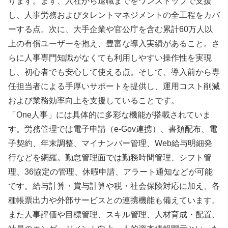
ります。まず、入社から退職までをワンストップで支援
し、人事労務およびタレントマネジメントの全工程をカバ
ーする点。次に、大手企業や官公庁を含む累計60万人以
上の有償ユーザーを抱え、豊富な導入実績があること。さ
らに人事専門知識がなくても利用しやすい操作性を実現
し、初心者でも安心して使える点。そして、導入前から専
任担当者による手厚いサポートを提供し、運用コスト削減
および業務効率向上を支援していることです。
「One人事」には具体的に多彩な機能が搭載されていま
す。労務管理では電子申請（e-Gov連携）、書類配布、電
子契約、年末調整、マイナンバー管理、Web給与明細発
行などを網羅。勤怠管理面では勤務時間管理、シフト管
理、36協定の管理、休暇申請、アラート通知などが可能
です。給与計算・賞与計算や税・社会保険対応に加え、各
種帳票出力や外部サービスとの連携機能も備えています。
また人事評価や目標管理、スキル管理、人材育成・配置、