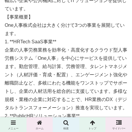
幅広い企業や公共機関に対してITソリューションを提供し
ています。
【事業概要】
One人事株式会社は大きく分けて3つの事業を展開してい
ます。
1. **HRTech SaaS事業**
企業の人事労務業務を効率化・高度化するクラウド型人事
労務システム「One人事」を中心にサービスを提供してい
ます。勤怠管理、給与計算、労務管理、タレントマネジメ
ント（人材評価・育成・配置）、エンゲージメント強化や
離職防止など、多岐にわたる機能をワンストップでサポー
トし、企業の人材活用を総合的に支援しています。多様な
規模・業種の企業に対応することで、HR業務のDX（デジ
タルトランスフォーメーション）推進を実現しています。
2. **PublicHRソリューション事業**
官公庁や地方公共団体、公共機関向けに特化したDXサー
メニュー
ホーム
検索
トップ
サイドバー