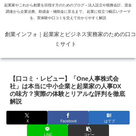
起業家やこれから創業を目指す方のためのブログ～法人設立や税務会計、資金
調達から企業法務、助成金・補助金に至るまで、 起業に役立つ幅広いテーマ
を、実体験や口コミを交えて分かりやすく解説
創業インフォ｜起業家とビジネス実務家のための口コ
ミサイト
【口コミ・レビュー】「One人事株式会
社」は本当に中小企業と起業家の人事DX
の味方？実際の体験とリアルな評判を徹底
解説
X
Facebook
はてブ
LINE
コピー