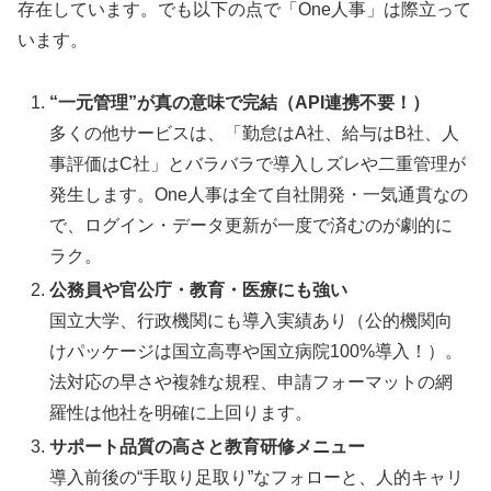
存在しています。でも以下の点で「One人事」は際立って
います。
“一元管理”が真の意味で完結（API連携不要！）
多くの他サービスは、「勤怠はA社、給与はB社、人
事評価はC社」とバラバラで導入しズレや二重管理が
発生します。One人事は全て自社開発・一気通貫なの
で、ログイン・データ更新が一度で済むのが劇的に
ラク。
公務員や官公庁・教育・医療にも強い
国立大学、行政機関にも導入実績あり（公的機関向
けパッケージは国立高専や国立病院100%導入！）。
法対応の早さや複雑な規程、申請フォーマットの網
羅性は他社を明確に上回ります。
サポート品質の高さと教育研修メニュー
導入前後の“手取り足取り”なフォローと、人的キャリ