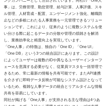
ングカンパニーとして注目されています。同社の「One人
事」は、労務管理、勤怠管理、給与計算、人事評価、スキ
ル管理、人材育成・配置、エンゲージメント強化、離職防
止などの多岐にわたる人事業務を一元管理できるソリュー
ションです。これにより、従来のように複数システムを使
い分ける際に起こるデータの分散や管理の煩雑さを解消
し、業務効率化と精度向上を実現しています。
「One人事」の特徴は、独自の「One ID」「One UI」
「One DB」という3つの統合設計にあります。この設計
によってユーザーは複数のIDや異なるユーザーインターフ
ェースを意識する必要がなく、従業員マスタを一括管理で
きるため、常に最新の情報を共有可能です。またAPI連携
を介さずに即時データ反映が可能なシステム設計となって
いるため、複雑な人事データの統合とリアルタイムな情報
共有を容易にしています。
同社が掲げる「One人事」が支持される主な理由は4つあ