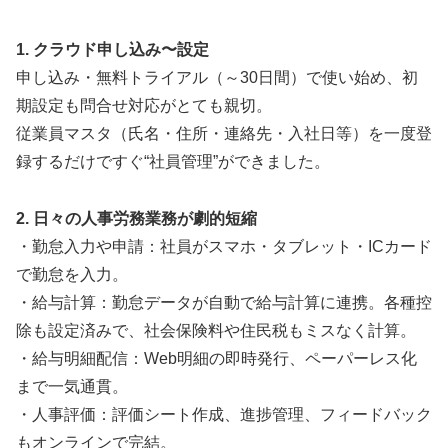
1. クラウド申し込み〜設定
申し込み・無料トライアル（～30日間）で使い始め、初
期設定も問合せ対応がとても親切。
従業員マスタ（氏名・住所・連絡先・入社日等）を一度登
録するだけですぐ“社員管理”ができました。
2. 日々の人事労務業務が劇的短縮
・勤怠入力や申請：社員がスマホ・タブレット・ICカード
で勤怠を入力。
・給与計算：勤怠データが自動で給与計算に連携。各種控
除も設定済みで、社会保険料や住民税もミスなく計算。
・給与明細配信：Web明細の即時発行、ペーパーレス化
まで一気通貫。
・人事評価：評価シート作成、進捗管理、フィードバック
もオンラインで完結。