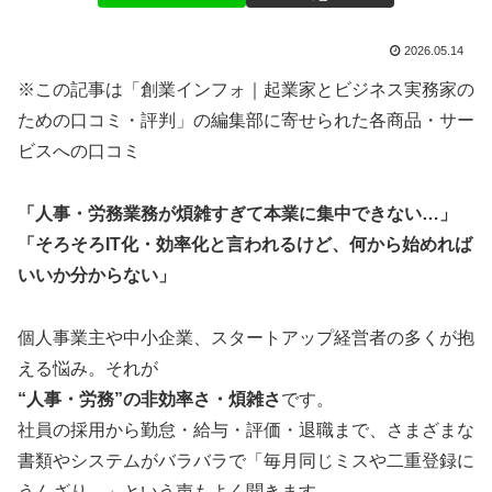
2026.05.14
※この記事は「創業インフォ｜起業家とビジネス実務家の
ための口コミ・評判」の編集部に寄せられた各商品・サー
ビスへの口コミ
「人事・労務業務が煩雑すぎて本業に集中できない…」
「そろそろIT化・効率化と言われるけど、何から始めれば
いいか分からない」
個人事業主や中小企業、スタートアップ経営者の多くが抱
える悩み。それが
“人事・労務”の非効率さ・煩雑さ
です。
社員の採用から勤怠・給与・評価・退職まで、さまざまな
書類やシステムがバラバラで「毎月同じミスや二重登録に
うんざり…」という声もよく聞きます。