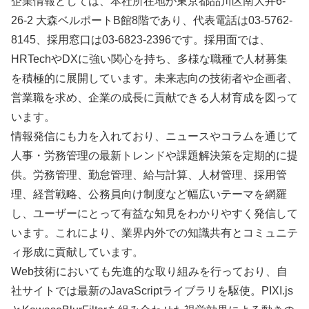
企業情報としては、本社所在地が東京都品川区南大井6-
26-2 大森ベルポートB館8階であり、代表電話は03-5762-
8145、採用窓口は03-6823-2396です。採用面では、
HRTechやDXに強い関心を持ち、多様な職種で人材募集
を積極的に展開しています。未来志向の技術者や企画者、
営業職を求め、企業の成長に貢献できる人材育成を図って
います。
情報発信にも力を入れており、ニュースやコラムを通じて
人事・労務管理の最新トレンドや課題解決策を定期的に提
供。労務管理、勤怠管理、給与計算、人材管理、採用管
理、経営戦略、公務員向け制度など幅広いテーマを網羅
し、ユーザーにとって有益な知見をわかりやすく発信して
います。これにより、業界内外での知識共有とコミュニテ
ィ形成に貢献しています。
Web技術においても先進的な取り組みを行っており、自
社サイトでは最新のJavaScriptライブラリを駆使。PIXI.js