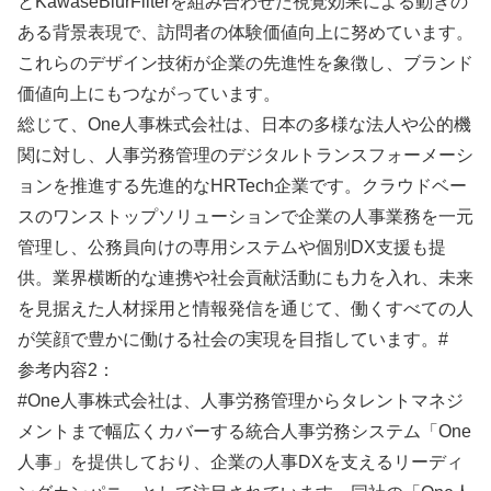
とKawaseBlurFilterを組み合わせた視覚効果による動きの
ある背景表現で、訪問者の体験価値向上に努めています。
これらのデザイン技術が企業の先進性を象徴し、ブランド
価値向上にもつながっています。
総じて、One人事株式会社は、日本の多様な法人や公的機
関に対し、人事労務管理のデジタルトランスフォーメーシ
ョンを推進する先進的なHRTech企業です。クラウドベー
スのワンストップソリューションで企業の人事業務を一元
管理し、公務員向けの専用システムや個別DX支援も提
供。業界横断的な連携や社会貢献活動にも力を入れ、未来
を見据えた人材採用と情報発信を通じて、働くすべての人
が笑顔で豊かに働ける社会の実現を目指しています。#
参考内容2：
#One人事株式会社は、人事労務管理からタレントマネジ
メントまで幅広くカバーする統合人事労務システム「One
人事」を提供しており、企業の人事DXを支えるリーディ