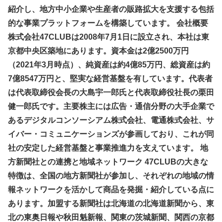
紹介し、地方中小企業や生産者の販路拡大を支援する包括
的な事業プラットフォームを構築しています。 会社概要
株式会社47CLUBは2008年7月1日に設立され、本社は東
京都中央区築地にあります。資本金は2億2500万円
（2021年3月時点）、純資産は約4億85万円、総資産は約
7億8547万円と、堅実な経営基盤を有しています。代表者
は代表取締役会長の大島宇一郎氏と代表取締役社長の栗田
健一郎氏です。主要株主には広告・通信分野の大手企業で
あるデジタルコンソーシアム株式会社、電通株式会社、サ
イバー・コミュニケーションズが参画しており、これが同
社の安定した経営基盤と事業推進力を支えています。 地
方新聞社との連携と地域ネットワーク 47CLUBの大きな
特徴は、全国の地方新聞社が参加し、それぞれの地域の情
報ネットワークを活かして商品を発掘・紹介している点に
あります。加盟する新聞社は北海道の北海道新聞から、東
北の東奥日報や秋田魁新報、関東の茨城新聞、関西の京都