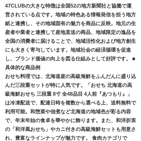
47CLUBの大きな特徴は全国52の地方新聞社と協働で運
営されている点です。地域の特色ある情報発信を担う地方
紙と連携し、その地域固有の魅力を商品に反映。地元の生
産者や業者と連携して産地直送の商品、地域限定の逸品を
全国の消費者に届けることで、地域活性化および地方創生
にも大きく寄与しています。地域社会の経済循環を促進
し、ブランド価値の向上を図る仕組みとして好評です。 ■
具体的な商品例
おせち料理では、北海道産の高級海鮮をふんだんに盛り込
んだ三段重セットが特に人気です。「おせち 北海道の高
級海鮮おせち 三段重 8寸 全48品目 4人前『あつもり』」
は冷凍配送で、配達日時を複数から選べる上、送料無料で
利用可能。和惣菜や佃煮など北海道の地域色が彩る内容
で、年末年始の食卓を華やかに飾ります。また、和洋折衷
の「和洋風おせち」やカニ付きの高級海鮮セットも用意さ
れ、豊富なラインナップが魅力です。 食肉カテゴリで