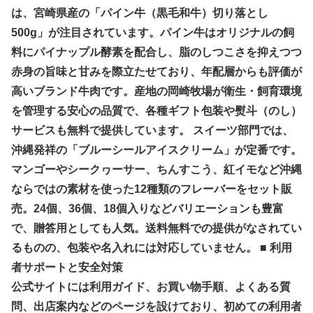
は、宮崎県産の「パイン牛（黒毛和牛）切り落とし
500g」が注目されています。パイン牛はオリジナルの飼
料にパイナップル酵素を配合し、脂のしつこさを抑えつつ
赤身の旨味と甘みを際立たせており、年配層からも評価が
高いブランド牛肉です。産地の岡崎牧場が衛生・飼育環境
を管理する安心の品質で、各種ギフト包装や熨斗（のし）
サービスも無料で提供しています。 スイーツ部門では、
沖縄発祥の「ブルーシールアイスクリーム」が定番です。
マンゴーやシークヮーサー、ちんすこう、紅イモなど沖縄
ならではの素材を使った12種類のフレーバーをセット販
売。24個、36個、18個入りなどバリエーションも豊富
で、贈答用としても人気。送料無料での提供がなされてい
るものの、包装や名入れには対応していません。 ■ 利用
者サポートと安全対策
公式サイトには利用ガイド、お買い物手順、よくある質
問、出店案内などのページを設けており、初めての利用者