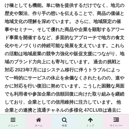
け橋としても機能。単に物を提供するだけでなく、地元の
歴史や製法、作り手の想いを伝えることで、商品の価値と
地域文化の理解を深めています。 さらに、地域限定の催
事やセミナー、そして優れた商品や企業を顕彰するアワー
ド事業を開催するなど、多面的なアプローチで地方の食文
化やモノづくりの持続可能な発展を支えています。これら
の活動は地域産業の競争力強化や販促支援につながり、地
域のブランド力向上にも寄与しています。 過去の挑戦と
対応 2023年7月にはシステム移行に伴うトラブルによっ
て一時的にサービスの休止を余儀なくされたものの、速や
かに対応を行い復旧に努めています。こうした困難な局面
でも利用者や参加企業の信頼回復に向けた取り組みを継続
しており、企業としての信用維持に注力しています。 他
企業との連携と流通チャネルの多様化 47CLUBは過去に
コンビニエンスストアのサークルKサンクスとの提携も行
い、同社ブランドの特選ギフト商品をお中元やお歳暮とし
メニュー
ホーム
検索
トップ
サイドバー