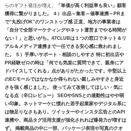
らのギフト発注が増え、
「単価が高く利益率も良い」顧客
獲得に繋がりました。
４）出品～集客～催事連携～PRま
で“丸投げOK”のワンストップ感 正直、地方の事業者は
「自分で全部マーケティングやネット運営までやる時間が
ない！」と思いがち。47CLUBは１つの窓口でネット＆リ
アル＆メディア連携まで一任できる安心感に救われまし
た。 ５）手厚いサポート・相談のしやすさ 特に初出店や
PR経験ゼロの時は「何でも気楽に質問できて、親身にア
ドバイスしてくれる」点がありがたかったです。中堅以上
のECモールではなかなか得られない親しみやすさと身近
さを強く感じました。 使ってみて改善してほしい・気に
なる点（辛口レビュー） SEOやSNSとの連動性はやや弱
い印象。ネットマーケに慣れた若手起業家やデジタル系に
は物足りなさもあり。ツイッターやインスタ広告とのAPI
連携や、商品タグ活用支援が強化されれば爆発力が増すは
ず。 掲載商品の中に一部、パッケージ表現や写真のクオ