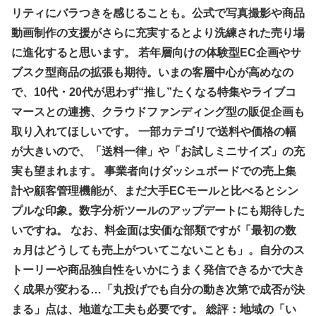
リティにバラつきを感じることも。公式で写真撮影や商品
動画制作の支援がさらに充実するとより洗練された売り場
に進化すると思います。 若年層向けの体験型EC企画やサ
ブスク型商品の拡張も期待。いまの客層中心が高めなの
で、10代・20代が思わず“推し”たくなる特集やライブコ
マースとの連携、クラウドファンディング型の販促企画も
取り入れてほしいです。 一部カテゴリで送料や価格の幅
が大きいので、「送料一律」や「お試しミニサイズ」の充
実も望まれます。 事業者向けダッシュボードでの売上集
計や顧客管理機能が、まだ大手ECモールと比べるとシン
プルな印象。数字分析ツールのアップデートにも期待した
いですね。 なお、料金面は安価な部類ですが「最初の数
ヵ月はどうしても売上がついてこないことも」。自分のス
トーリーや商品独自性をいかにうまく発信できるかで大き
く成果が変わる…「丸投げでも自分の動き次第で成否が決
まる」点は、地道な工夫も必要です。 総評：地域の「い