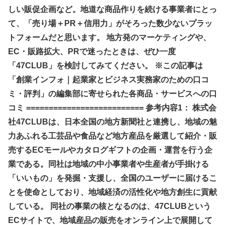
しい販促企画など。地道な商品作りを続ける事業者にとっ
て、「売り場＋PR＋信用力」がそろった数少ないプラッ
トフォームだと思います。 地方発のマーケティングや、
EC・販路拡大、PRで迷ったときは、ぜひ一度
「47CLUB」を検討してみてください。 ※この記事は
「創業インフォ｜起業家とビジネス実務家のための口コ
ミ・評判」の編集部に寄せられた各商品・サービスへの口
コミ ========================== 参考内容1： 株式会
社47CLUBは、日本全国の地方新聞社と連携し、地域の魅
力あふれる工芸品や食品など地方産品を厳選して紹介・販
売するECモールやカタログギフトの企画・運営を行う企
業である。同社は地域の中小事業者や生産者が手掛ける
「いいもの」を発掘・支援し、全国のユーザーに届けるこ
とを使命としており、地域経済の活性化や地方創生に貢献
している。 同社の事業の核となるのは、47CLUBという
ECサイトで、地域産品の販売をオンライン上で展開して