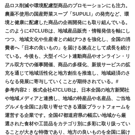
品ロス削減や環境配慮型商品のプロモーションにも注力。
農薬不使用の国産野菜スープ「SUPULI」の発売など、環
境と健康に配慮した商品の企画開発にも取り組んでいる。
このように47CLUBは、地域産品販売・情報発信を軸にし
つつ、地域文化や生産者との結びつきを強化し、全国の消
費者へ「日本の良いもの」を届ける拠点として成長を続け
ている。今後も、大型イベント連動商品やオンライン・リ
アル双方での催事開催、商品の多様化、新規サービスの拡
充を通じて地域活性化と地方創生を推進し、地域経済のさ
らなる発展に寄与していくことが期待されている。#
参考内容2： 株式会社47CLUBは、日本全国の地方新聞社
や地域メディアと連携し、地域の特産品や名産品、ご当地
グルメを全国にお取り寄せできる通販プラットフォームを
運営する企業です。全国47都道府県の幅広い地域から厳
選された食材や工芸品をカテゴリ別に多彩に取り扱ってい
ることが大きな特徴であり、地方の良いものを全国に届け