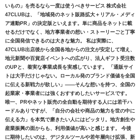
いもの」を売るなら一度は使うべきサービス 株式会社
47CLUBは、「地域発のネット販路拡大＋リアル・メディ
ア連動PR」の決定版といえます。単に商品をネットに載
せるだけでなく、地方事業者の想い・ストーリーごと丁寧
に全国発信できるのは大きな魅力。 私は実際に、
47CLUB出店後から全国各地からの注文が安定して増え、
地元新聞や百貨店イベントへの広がり、法人ギフト受注数
のUPと、着実な事業成長を実感しています。 「通販サイ
トは大手だけじゃない。ローカル発のブランド価値を全国
に伝える新戦力が欲しい」――そんな想いを持つ、全国の
起業家・事業者には強くおすすめしたいサービスです。
唯一、PRやネット販売の全自動を期待する人には若干ハ
ードルありですが、「自分の会社や商品の魅力を世の中に
伝える力」を本気で磨きたい人にはピッタリ。地方創生や
産業振興の面からも、利用価値が高いと感じます。 今後
に期待したいのは、デジタルツールや若年層向け拡張、新