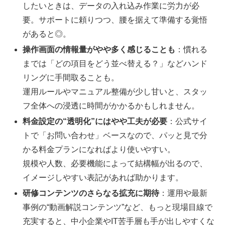
したいときは、データの入れ込み作業に労力が必
要。サポートに頼りつつ、腰を据えて準備する覚悟
があると◎。
操作画面の情報量がやや多く感じることも
：慣れる
までは「どの項目をどう並べ替える？」などハンド
リングに手間取ることも。
運用ルールやマニュアル整備が少し甘いと、スタッ
フ全体への浸透に時間がかかるかもしれません。
料金設定の“透明化”にはやや工夫が必要
：公式サイ
トで「お問い合わせ」ベースなので、パッと見で分
かる料金プランになればより使いやすい。
規模や人数、必要機能によって結構幅が出るので、
イメージしやすい表記があれば助かります。
研修コンテンツのさらなる拡充に期待
：運用や最新
事例の“動画解説コンテンツ”など、もっと現場目線で
充実すると、中小企業やIT苦手層も手が出しやすくな