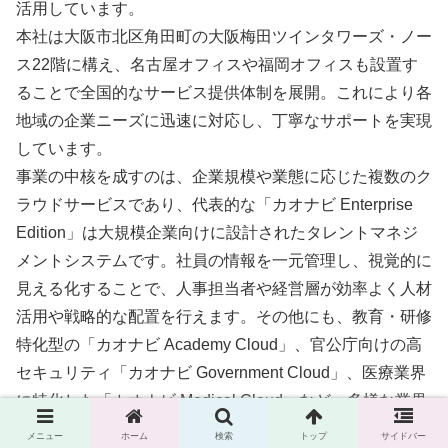
活用しています。
本社は大阪市北区角田町の大阪梅田ツインタワーズ・ノー
ス22階に構え、名古屋オフィスや福岡オフィスも設置す
ることで全国的なサービス提供体制を展開。これにより各
地域の企業ニーズに迅速に対応し、丁寧なサポートを実現
しています。
事業の中核を成すのは、企業規模や業態に応じた複数のク
ラウドサービスであり、代表的な「カオナビ Enterprise
Edition」は大規模企業向けに設計されたタレントマネジ
メントシステムです。社員の情報を一元管理し、視覚的に
見える化することで、人事担当者や経営層が効率よく人材
活用や戦略的な配置を行えます。その他にも、教育・研修
特化型の「カオナビ Academy Cloud」、官公庁向けの高
セキュリティ「カオナビ Government Cloud」、医療業界
に特化した「カオナビ Medical Cloud」など、多様な業界
や用途にマッチした製品群を展開しています。
メニュー
ホーム
検索
トップ
サイドバー