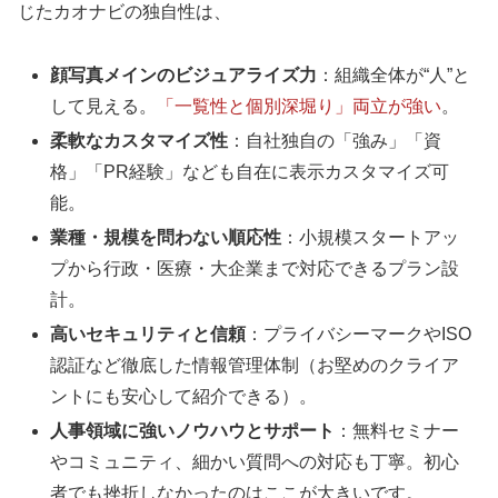
じたカオナビの独自性は、
顔写真メインのビジュアライズ力
：組織全体が“人”と
して見える。
「一覧性と個別深堀り」両立が強い
。
柔軟なカスタマイズ性
：自社独自の「強み」「資
格」「PR経験」なども自在に表示カスタマイズ可
能。
業種・規模を問わない順応性
：小規模スタートアッ
プから行政・医療・大企業まで対応できるプラン設
計。
高いセキュリティと信頼
：プライバシーマークやISO
認証など徹底した情報管理体制（お堅めのクライア
ントにも安心して紹介できる）。
人事領域に強いノウハウとサポート
：無料セミナー
やコミュニティ、細かい質問への対応も丁寧。初心
者でも挫折しなかったのはここが大きいです。