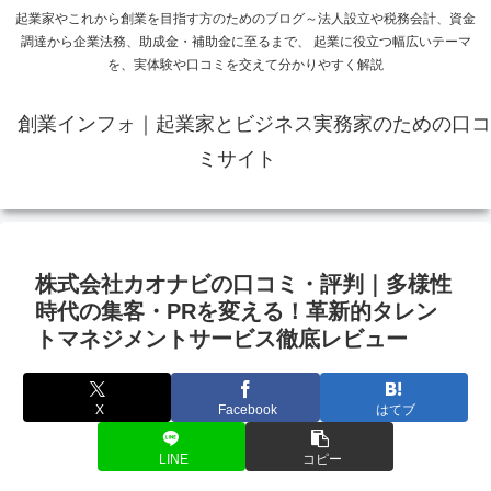
起業家やこれから創業を目指す方のためのブログ～法人設立や税務会計、資金
調達から企業法務、助成金・補助金に至るまで、 起業に役立つ幅広いテーマ
を、実体験や口コミを交えて分かりやすく解説
創業インフォ｜起業家とビジネス実務家のための口コ
ミサイト
株式会社カオナビの口コミ・評判｜多様性
時代の集客・PRを変える！革新的タレン
トマネジメントサービス徹底レビュー
X
Facebook
はてブ
LINE
コピー