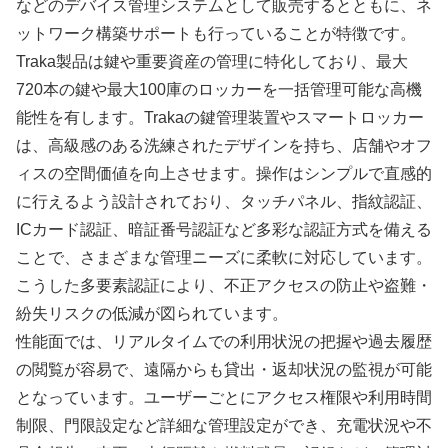
などのデバイス管理システムとして販売するとともに、ネ
ットワーク構築サポートも行っていることが特徴です。
Traka製品は鍵や重要資産の管理に特化しており、最大
720本の鍵や最大100庫のロッカーを一括管理可能な高機
能性を有します。Trakaの鍵管理装置やスマートロッカー
は、高級感のある洗練されたデザインを持ち、店舗やオフ
ィスの空間価値を向上させます。操作はシンプルで直感的
に行えるよう設計されており、タッチパネル、指紋認証、
ICカード認証、暗証番号認証など多彩な認証方式を備える
ことで、さまざまな管理ニーズに柔軟に対応しています。
こうした多要素認証により、不正アクセスの防止や盗難・
紛失リスクの低減が図られています。
性能面では、リアルタイムでの利用状況の把握や過去履歴
の閲覧が容易で、遠隔からも貸出・返却状況の監視が可能
となっています。ユーザーごとにアクセス権限や利用時間
制限、門限設定など詳細な管理設定ができ、充電状況や不