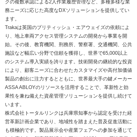
クの複数承認による2人作業履歴管理など、多種多様な業
務ニーズに応じた高度なDXソリューションを提供してい
ます。
Trakaは英国のブリティッシュ・エアウェイズの依頼によ
り、地上車両アクセス管理システムの開発から事業を開
始。その後、教育機関、刑務所、警察署、交通機関、公共
施設など幅広い分野で信頼を獲得し、世界で65,000以上
のシステム導入実績を誇ります。技術開発の継続的な投資
により、顧客ニーズに合わせたカスタマイズや高付加価値
製品の創出に注力するとともに、世界最大手の鍵メーカー
ASSA ABLOYのリソースを活用することで、革新性と効
果性を兼ね備えた資産管理ソリューションを提供し続けて
います。
株式会社トータルリンクは兵庫県知事から認定を受けた経
営革新計画企業であり、地域性を踏まえた普及促進活動に
も積極的です。製品展示会や産業フェアへの参加を通じて