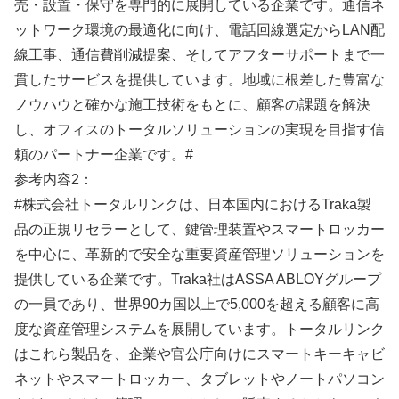
売・設置・保守を専門的に展開している企業です。通信ネ
ットワーク環境の最適化に向け、電話回線選定からLAN配
線工事、通信費削減提案、そしてアフターサポートまで一
貫したサービスを提供しています。地域に根差した豊富な
ノウハウと確かな施工技術をもとに、顧客の課題を解決
し、オフィスのトータルソリューションの実現を目指す信
頼のパートナー企業です。#
参考内容2：
#株式会社トータルリンクは、日本国内におけるTraka製
品の正規リセラーとして、鍵管理装置やスマートロッカー
を中心に、革新的で安全な重要資産管理ソリューションを
提供している企業です。Traka社はASSA ABLOYグループ
の一員であり、世界90カ国以上で5,000を超える顧客に高
度な資産管理システムを展開しています。トータルリンク
はこれら製品を、企業や官公庁向けにスマートキーキャビ
ネットやスマートロッカー、タブレットやノートパソコン