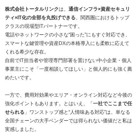
株式会社トータルリンク
は、
通信インフラ×資産セキュリ
ティ×IT化の全部を丸投げできる
、関西圏におけるトップ
クラスの現場型ITパートナーです。
電話やネットワークの小さな“困った”にもすぐ対応でき、
スマートな鍵管理や資産DXの本格導入にも柔軟に応えて
くれる希少な存在。
自前でIT担当者や管理専門部署を置けない中小企業・個人
事業主にこそ「一度相談してほしい」と個人的にも強く薦
めたいです。
一方で、費用対効果やエリア・オンライン対応など今後の
強化ポイントもあります。とはいえ、「
一社でここまで任
せられる
」ワンストップ感と“人情味ある対応”は、単なる
全国チェーンの大手ベンダーでは得られない価値だと私は
実感しました。