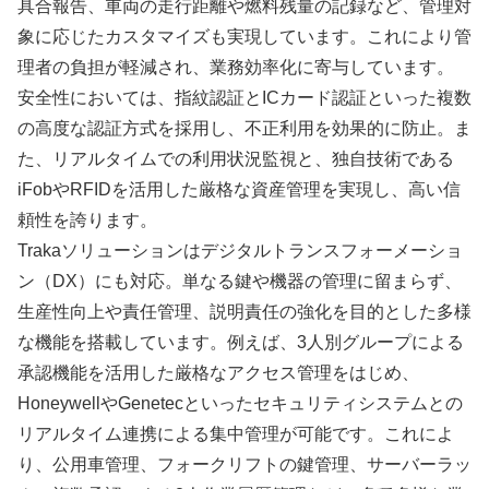
具合報告、車両の走行距離や燃料残量の記録など、管理対
象に応じたカスタマイズも実現しています。これにより管
理者の負担が軽減され、業務効率化に寄与しています。
安全性においては、指紋認証とICカード認証といった複数
の高度な認証方式を採用し、不正利用を効果的に防止。ま
た、リアルタイムでの利用状況監視と、独自技術である
iFobやRFIDを活用した厳格な資産管理を実現し、高い信
頼性を誇ります。
Trakaソリューションはデジタルトランスフォーメーショ
ン（DX）にも対応。単なる鍵や機器の管理に留まらず、
生産性向上や責任管理、説明責任の強化を目的とした多様
な機能を搭載しています。例えば、3人別グループによる
承認機能を活用した厳格なアクセス管理をはじめ、
HoneywellやGenetecといったセキュリティシステムとの
リアルタイム連携による集中管理が可能です。これによ
り、公用車管理、フォークリフトの鍵管理、サーバーラッ