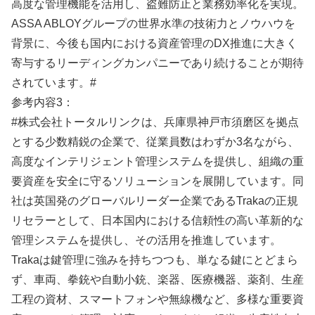
高度な管理機能を活用し、盗難防止と業務効率化を実現。
ASSA ABLOYグループの世界水準の技術力とノウハウを
背景に、今後も国内における資産管理のDX推進に大きく
寄与するリーディングカンパニーであり続けることが期待
されています。#
参考内容3：
#株式会社トータルリンクは、兵庫県神戸市須磨区を拠点
とする少数精鋭の企業で、従業員数はわずか3名ながら、
高度なインテリジェント管理システムを提供し、組織の重
要資産を安全に守るソリューションを展開しています。同
社は英国発のグローバルリーダー企業であるTrakaの正規
リセラーとして、日本国内における信頼性の高い革新的な
管理システムを提供し、その活用を推進しています。
Trakaは鍵管理に強みを持ちつつも、単なる鍵にとどまら
ず、車両、拳銃や自動小銃、楽器、医療機器、薬剤、生産
工程の資材、スマートフォンや無線機など、多様な重要資