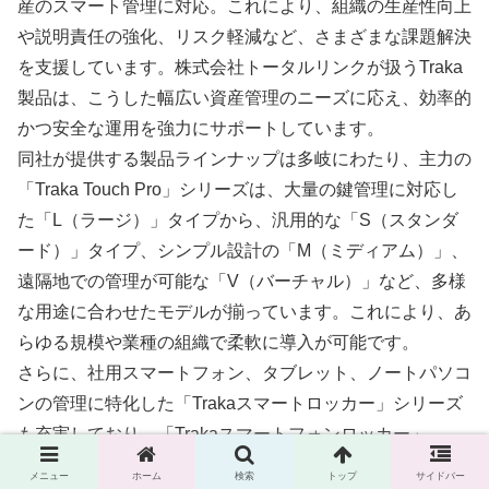
産のスマート管理に対応。これにより、組織の生産性向上
や説明責任の強化、リスク軽減など、さまざまな課題解決
を支援しています。株式会社トータルリンクが扱うTraka
製品は、こうした幅広い資産管理のニーズに応え、効率的
かつ安全な運用を強力にサポートしています。
同社が提供する製品ラインナップは多岐にわたり、主力の
「Traka Touch Pro」シリーズは、大量の鍵管理に対応し
た「L（ラージ）」タイプから、汎用的な「S（スタンダ
ード）」タイプ、シンプル設計の「M（ミディアム）」、
遠隔地での管理が可能な「V（バーチャル）」など、多様
な用途に合わせたモデルが揃っています。これにより、あ
らゆる規模や業種の組織で柔軟に導入が可能です。
さらに、社用スマートフォン、タブレット、ノートパソコ
ンの管理に特化した「Trakaスマートロッカー」シリーズ
も充実しており、「Trakaスマートフォンロッカー」、
「Trakaタブレットロッカー」、「Trakaラップトップロッ
メニュー
ホーム
検索
トップ
サイドバー