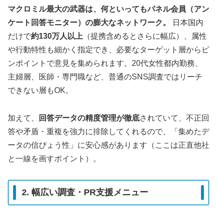
マクロミル最大の武器は、何といってもパネル会員（アン
ケート回答モニター）の膨大なネットワーク。
日本国内
だけで
約130万人以上
（提携含めるとさらに幅広）、属性
や行動特性も細かく指定でき、必要なターゲット層からピ
ンポイントで意見を集められます。20代女性都内勤務、
主婦層、医師・専門職など、普通のSNS調査ではリーチ
できない層もOK。
加えて、
回答データの精度管理が徹底
されていて、不正回
答や矛盾・重複を強力に排除してくれるので、「集めたデ
ータの信ぴょう性」に安心感があります（ここは正直他社
と一線を画すポイント）。
2. 幅広い調査・PR支援メニュー