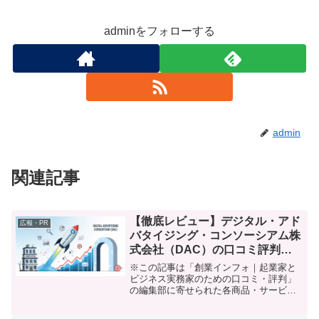
adminをフォローする
admin
関連記事
【徹底レビュー】デジタル・アド
広報・PR
バタイジング・コンソーシアム株
式会社（DAC）の口コミ評判｜
デジタル広告で事業は本当に伸び
※この記事は「創業インフォ｜起業家と
る？実体験と率直な感想
ビジネス実務家のための口コミ・評判」
の編集部に寄せられた各商品・サービス
への口コミ「集客の壁」に悩む起業家へ
――ネット広告の頼れる相棒、見つけま