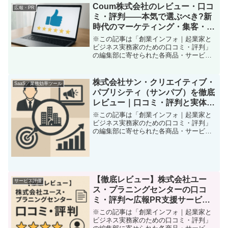
したか？「事業を始めたけれど、なかな
Coum株式会社のレビュー・口コ
広報・PR
か知名度が上がらない」「...
ミ・評判――本気で選ぶべき?新
時代のマーケティング・集客・
PR支援サービス徹底体験記
※この記事は「創業インフォ｜起業家と
ビジネス実務家のための口コミ・評判」
の編集部に寄せられた各商品・サービス
への口コミ「マーケティングやPRを強化
したいけど、どこに相談したらいいのか
分からない」「DXってよく聞くけど、自
株式会社サン・クリエイティブ・
SaaS／業務効率ツール
分のビジネスにどう役...
パブリシティ（サンパブ）を徹底
レビュー｜口コミ・評判と実体験
から見えたメリット・デメリット
※この記事は「創業インフォ｜起業家と
ビジネス実務家のための口コミ・評判」
の編集部に寄せられた各商品・サービス
への口コミ「広告やPR施策が思うように
効果を発揮しない…」 「本当に自社を世
の中に広く知ってもらうにはどうすれ
ば？」「危機管理やメデ...
【徹底レビュー】株式会社ユー
サービス評価
ス・プラニングセンターの口コ
ミ・評判〜広報PR支援サービス
を使ってみた感想
※この記事は「創業インフォ｜起業家と
ビジネス実務家のための口コミ・評判」