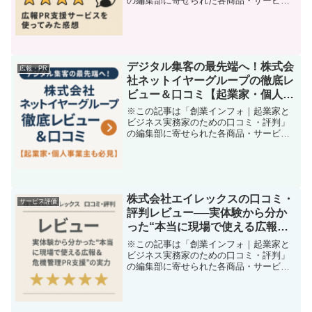
の編集部に寄せられた各商品・サービス
への口コミリード：起業や事業拡大に不
可欠なPR、その最前線 “ユース・プラニ
ングセンター” の実力とは？「商品やサー
ビスは自信がある...
デジタル集客の最先端へ！株式会
広報・PR
社ネットイヤーグループの徹底レ
ビュー＆口コミ【起業家・個人事
業主も必見】
※この記事は「創業インフォ｜起業家と
ビジネス実務家のための口コミ・評判」
の編集部に寄せられた各商品・サービス
への口コミリード〜「集客」や「DX」で
悩むなら要チェック！ネットイヤーグル
ープが選ばれる理由「これからの時代、
デジタルを使わない集客...
株式会社エイレックスの口コミ・
サービス評価
評判レビュー──実体験から分か
った“本当に現場で使える広報＆
危機管理PR支援”の実力
※この記事は「創業インフォ｜起業家と
ビジネス実務家のための口コミ・評判」
の編集部に寄せられた各商品・サービス
への口コミ「広報・PRの壁」を破れない
中小事業者・起業家にこそ知ってほしい
サービス——悩める現場目線で徹底レビ
ュー！事業を始めて最初...