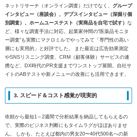
ネットリサーチ（オンライン調査）だけでなく、
グループ
インタビュー（座談会）、デプスインタビュー（深掘り個
別調査）、ホームユーステスト（実商品を自宅で試す）
な
ど、様々な調査手法に対応。起業家仲間の“医薬品モニタ
ー調査”も実際にマクロミルでやってみて「専門性の高い
層にも実用的」と好評でした。 また最近は広告効果測定
やSNSリスニング調査、CRM（顧客体験）サービスの連
携など、DX時代のPR支援までワンストップ展開。自社サ
イトのABテストや新メニューの改善にも活用できます。
3. スピード＆コスト感覚が現実的
依頼から最短1～2週間で分析結果を納品してもらえるの
で、実際のビジネス判断にもタイムラグがほぼありませ
ん。 しかも、たとえば都内の男女20〜40代500名への新