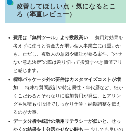
改善してほしい点・気になるとこ
ろ（率直レビュー）
費用は「無料ツール」より数段高い
— 費用対効果を
考えずに使うと資金力が弱い個人事業主には重いか
も。ただし、複数人の意図や確証が要る案件、“外せ
ない意思決定”の際は割り切って投資すべき価値アリ
と感じます。
標準パッケージ外の要件はカスタマイズコストが増
加
— 特殊な質問設計や特定属性・年代層など、細か
くこだわるとそれなりに追加費用が発生。ヒアリン
グや見積もり段階でしっかり予算・納期調整を伝え
るのが大事。
データ分析や統計の活用リテラシーが低いと、せっ
かくの結果を十分活かせない時も
— 少しでも良いの