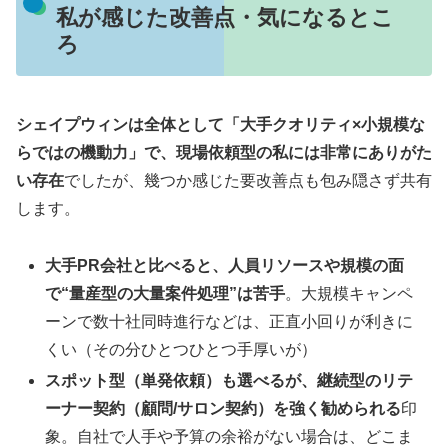
私が感じた改善点・気になるとこ
ろ
シェイプウィンは全体として「大手クオリティ×小規模な
らではの機動力」で、現場依頼型の私には非常にありがた
い存在
でしたが、幾つか感じた要改善点も包み隠さず共有
します。
大手PR会社と比べると、人員リソースや規模の面
で“量産型の大量案件処理”は苦手
。大規模キャンペ
ーンで数十社同時進行などは、正直小回りが利きに
くい（その分ひとつひとつ手厚いが）
スポット型（単発依頼）も選べるが、継続型のリテ
ーナー契約（顧問/サロン契約）を強く勧められる
印
象。自社で人手や予算の余裕がない場合は、どこま