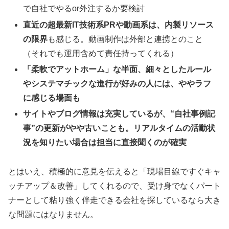
で自社でやるor外注するか要検討
直近の超最新IT技術系PRや動画系は、内製リソース
の限界
も感じる。動画制作は外部と連携とのこと
（それでも運用含めて責任持ってくれる）
「柔軟でアットホーム」な半面、細々としたルール
やシステマチックな進行が好みの人には、ややラフ
に感じる場面も
サイトやブログ情報は充実しているが、“自社事例記
事”の更新がやや古いことも。リアルタイムの活動状
況を知りたい場合は担当に直接聞くのが確実
とはいえ、積極的に意見を伝えると「現場目線ですぐキャ
ッチアップ＆改善」してくれるので、受け身でなくパート
ナーとして粘り強く伴走できる会社を探しているなら大き
な問題にはなりません。