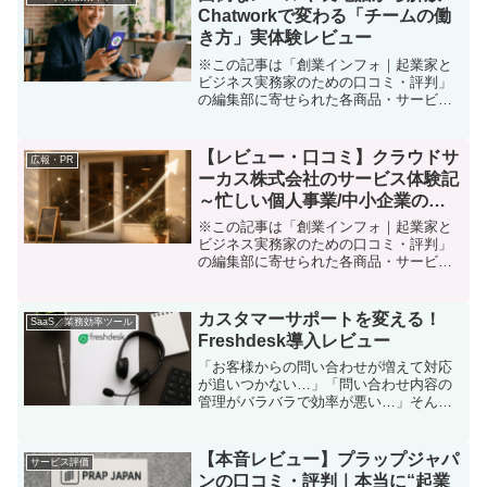
経費精算、請求書発行、税...
Chatworkで変わる「チームの働
き方」実体験レビュー
※この記事は「創業インフォ｜起業家と
ビジネス実務家のための口コミ・評判」
の編集部に寄せられた各商品・サービス
への口コミです。「情報が飛び交う今こ
そ、”伝える”をもっとラクに」 起業家が
Chatworkを選んだ理由とリアルな感想ビ
【レビュー・口コミ】クラウドサ
広報・PR
ジネスの現場...
ーカス株式会社のサービス体験記
～忙しい個人事業/中小企業の集
客・営業を変える実力と課題を本
※この記事は「創業インフォ｜起業家と
音解説～
ビジネス実務家のための口コミ・評判」
の編集部に寄せられた各商品・サービス
への口コミ最初に：マーケティング・営
業の壁を感じていませんか？「新しい顧
客を獲得したいけど、日々の業務に追わ
カスタマーサポートを変える！
SaaS／業務効率ツール
れてなかなか手が回らない...
Freshdesk導入レビュー
「お客様からの問い合わせが増えて対応
が追いつかない…」「問い合わせ内容の
管理がバラバラで効率が悪い…」そんな
悩みを抱えていた私が出会ったのが、カ
スタマーサポート管理ツール
「Freshdesk」です。個人事業主として複
【本音レビュー】プラップジャパ
サービス評価
数のサービスを運営する中...
ンの口コミ・評判｜本当に“起業