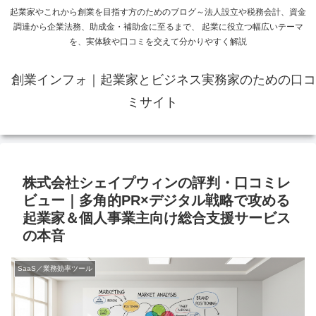
起業家やこれから創業を目指す方のためのブログ～法人設立や税務会計、資金
調達から企業法務、助成金・補助金に至るまで、 起業に役立つ幅広いテーマ
を、実体験や口コミを交えて分かりやすく解説
創業インフォ｜起業家とビジネス実務家のための口コ
ミサイト
株式会社シェイプウィンの評判・口コミレ
ビュー｜多角的PR×デジタル戦略で攻める
起業家＆個人事業主向け総合支援サービス
の本音
SaaS／業務効率ツール