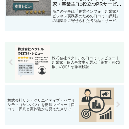
家・事業主”に役立つPRサービス
か？徹底解説！
※この記事は「創業インフォ｜起業家と
ビジネス実務家のための口コミ・評判」
の編集部に寄せられた各商品・サービス
への口コミ「もっと自社の魅力を知って
もらいたい！」「SNSでバズらせたいわ
けじゃない。でも“確かな信頼”を積み上げ
るブランドに成長し...
株式会社ベクトルの口コミ・レビュー｜
起業家・個人事業主が選ぶ「集客・PR支
援」の実力を徹底検証！
株式会社サン・クリエイティブ・パブリ
シティ（サンパブ）を徹底レビュー｜口
コミ・評判と実体験から見えたメリッ
ト・デメリット