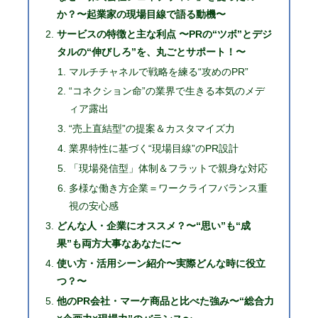
か？〜起業家の現場目線で語る動機〜
サービスの特徴と主な利点 〜PRの“ツボ”とデジ
タルの“伸びしろ”を、丸ごとサポート！〜
マルチチャネルで戦略を練る“攻めのPR”
“コネクション命”の業界で生きる本気のメデ
ィア露出
“売上直結型”の提案＆カスタマイズ力
業界特性に基づく“現場目線”のPR設計
「現場発信型」体制＆フラットで親身な対応
多様な働き方企業＝ワークライフバランス重
視の安心感
どんな人・企業にオススメ？〜“思い”も“成
果”も両方大事なあなたに〜
使い方・活用シーン紹介〜実際どんな時に役立
つ？〜
他のPR会社・マーケ商品と比べた強み〜“総合力