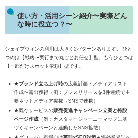
使い方・活用シーン紹介〜実際どん
な時に役立つ？〜
シェイプウィンの利用は大きく2パターンあります。 ひと
つめは【戦略〜実行まで丸ごとお任せ】型、もうひとつは
【一部だけスポット依頼】型です。
★
ブランド立ち上げ時
の広報計画・メディアリスト
作成〜露出獲得（例：プレスリリースを3件連続で主
要ネットメディア掲載→SNSで連携）
★既存サービスの
販売促進キャンペーン立案と特設
ページ作成
（例：カスタマージャーニーマップに基
づくキャンペーンと連動したSNS拡散）
★グローバル市場向け
英語×SEO対策
＋海外業界誌へ