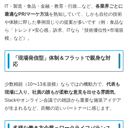
IT・製造・食品・金融・教育・行政…など、
各業界ごとに
最適なPR/マーケ方法
を熟知していて、しかも自社の技術
や体験に即した事例混じりの提案が多いです（例：食品な
ら「トレンド×安心感」訴求、ITなら「技術優位性×市場規
模」など）。
「現場発信型」体制＆フラットで親身な対
応
少数精鋭（10〜13名規模）ならではの機動力で、
代表も
現場に入り、社員の誰もが柔軟な意見を出せる雰囲気
。
Slackやオンライン会議での雑談から重要な施策アイデア
が生まれるなど、距離の近いパートナーに感じます。
多様な働き方企業＝ワークライフバランス