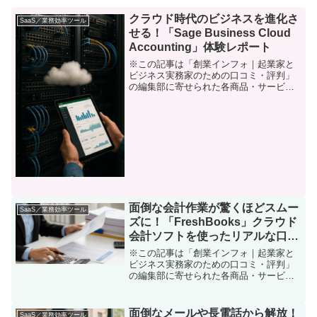
クラウド時代のビジネスを進化さ
SaaS／業務効率ツール
せる！「Sage Business Cloud
Accounting」体験レポート
※この記事は「創業インフォ｜起業家と
ビジネス実務家のための口コミ・評判」
の編集部に寄せられた各商品・サービス
への口コミ最初に抱えていた悩みとクラ
ウド会計ソフトの可能性「経理の作業に
毎月追われている」「本業だけで精一杯
なのに、帳簿付けや決算、...
面倒な会計作業が驚くほどスムー
SaaS／業務効率ツール
ズに！「FreshBooks」クラウド
会計ソフトを使ったリアルな口コ
ミ徹底レビュー
※この記事は「創業インフォ｜起業家と
ビジネス実務家のための口コミ・評判」
の編集部に寄せられた各商品・サービス
への口コミ起業やフリーランスとして新
たにビジネスを始めたとき、誰もが悩ま
されるのが「会計管理」。領収書の山、
面倒なメールや長電話から解放！
SaaS／業務効率ツール