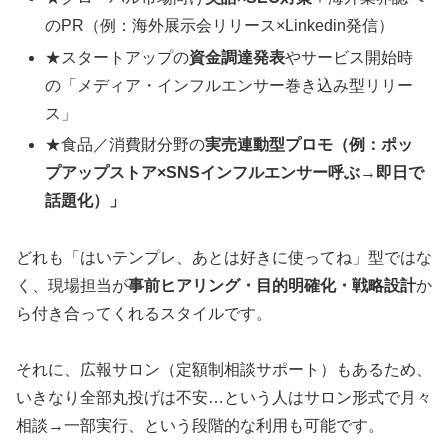
のPR（例：海外展示会リリース×Linkedin発信）
★スタートアップの
資金調達発表
やサービス開始時
の「メディア・インフルエンサー巻き込み型リリー
ス」
★食品／消費財分野の
実売連動型プロモ（例：ポッ
プアップストア×SNSインフルエンサー呼ぶ→即日で
話題化）」
どれも「はいテンプレ、あとは好きに使ってね」型ではな
く、現場担当が
事前ヒアリング・目的明確化・戦略設計
か
ら付き合ってくれるスタイルです。
それに、広報サロン（定額制相談サポート）もあるため、
いきなり全部丸投げは不安…という人はサロン形式で月々
相談→一部実行、という段階的な利用も可能です。