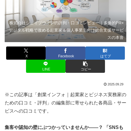
株式会社シェイプウィンの評判・口コミレビュー｜多角的PR×
デジタル戦略で攻める起業家＆個人事業主向け総合支援サービ
スの本音
X
Facebook
はてブ
LINE
コピー
2025.09.29
※この記事は「創業インフォ｜起業家とビジネス実務家の
ための口コミ・評判」の編集部に寄せられた各商品・サー
ビスへの口コミです。
集客や認知の壁にぶつかっていませんか――？ 「SNSも