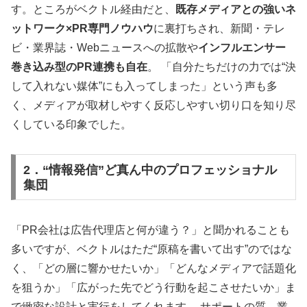
す。ところがベクトル経由だと、
既存メディアとの強いネ
ットワーク×PR専門ノウハウ
に裏打ちされ、新聞・テレ
ビ・業界誌・Webニュースへの拡散や
インフルエンサー
巻き込み型のPR連携も自在
。 「自分たちだけの力では“決
して入れない媒体”にも入ってしまった」という声も多
く、メディアが取材しやすく反応しやすい切り口を知り尽
くしている印象でした。
2．“情報発信”ど真ん中のプロフェッショナル
集団
「PR会社は広告代理店と何が違う？」と聞かれることも
多いですが、ベクトルはただ“原稿を書いて出す”のではな
く、「どの層に響かせたいか」「どんなメディアで話題化
を狙うか」「広がった先でどう行動を起こさせたいか」ま
で緻密な設計と実行をしてくれます。 サポートの質、業