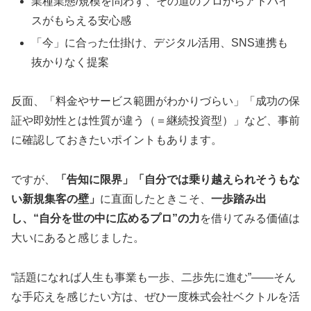
業種業態/規模を問わず、その道のプロからアドバイ
スがもらえる安心感
「今」に合った仕掛け、デジタル活用、SNS連携も
抜かりなく提案
反面、「料金やサービス範囲がわかりづらい」「成功の保
証や即効性とは性質が違う（＝継続投資型）」など、事前
に確認しておきたいポイントもあります。
ですが、
「告知に限界」「自分では乗り越えられそうもな
い新規集客の壁」
に直面したときこそ、
一歩踏み出
し、“自分を世の中に広めるプロ”の力
を借りてみる価値は
大いにあると感じました。
“話題になれば人生も事業も一歩、二歩先に進む”――そん
な手応えを感じたい方は、ぜひ一度株式会社ベクトルを活