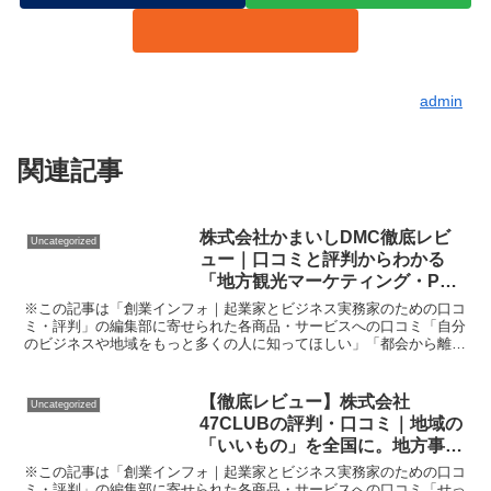
admin
関連記事
株式会社かまいしDMC徹底レビ
Uncategorized
ュー｜口コミと評判からわかる
「地方観光マーケティング・PR
支援」の実力とは？
※この記事は「創業インフォ｜起業家とビジネス実務家のための口コ
ミ・評判」の編集部に寄せられた各商品・サービスへの口コミ「自分
のビジネスや地域をもっと多くの人に知ってほしい」「都会から離れ
た場所でも集客やPR戦略で成果を出したい」、そんな悩み...
【徹底レビュー】株式会社
Uncategorized
47CLUBの評判・口コミ｜地域の
「いいもの」を全国に。地方事業
者・起業家のためのマーケティン
※この記事は「創業インフォ｜起業家とビジネス実務家のための口コ
グ&PR支援サービス体験談
ミ・評判」の編集部に寄せられた各商品・サービスへの口コミ「せっ