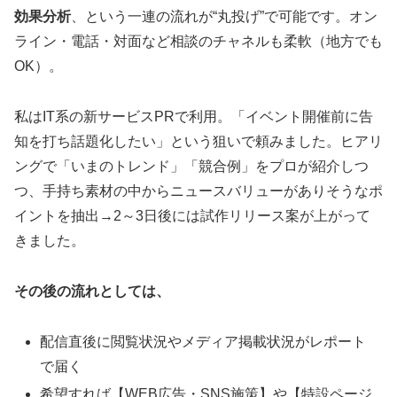
効果分析
、という一連の流れが“丸投げ”で可能です。オン
ライン・電話・対面など相談のチャネルも柔軟（地方でも
OK）。
私はIT系の新サービスPRで利用。「イベント開催前に告
知を打ち話題化したい」という狙いで頼みました。ヒアリ
ングで「いまのトレンド」「競合例」をプロが紹介しつ
つ、手持ち素材の中からニュースバリューがありそうなポ
イントを抽出→2～3日後には試作リリース案が上がって
きました。
その後の流れとしては、
配信直後に閲覧状況やメディア掲載状況がレポート
で届く
希望すれば【WEB広告・SNS施策】や【特設ページ