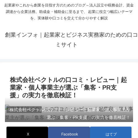
起業家やこれから創業を目指す方のためのブログ～法人設立や税務会計、資金
調達から企業法務、助成金・補助金に至るまで、 起業に役立つ幅広いテーマ
を、実体験や口コミを交えて分かりやすく解説
創業インフォ｜起業家とビジネス実務家のための口コ
ミサイト
株式会社ベクトルの口コミ・レビュー｜起
業家・個人事業主が選ぶ「集客・PR支
援」の実力を徹底検証！
株式会社ベクトルの口コミ・レビュー｜起業家・個人事業主が
SaaS／業務効率ツール
選ぶ「集客・PR支援」の実力を徹底検証！
X
Facebook
はてブ