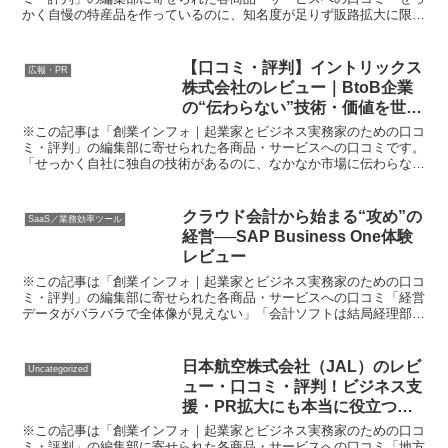
かく自慢の特産品を作っているのに、知名度が足りず販路拡大に限
界…」「都会のマーケティングノウハウがなく、ネット通販や...
【口コミ・評判】イントリックス
広報・PR
株式会社のレビュー｜BtoB企業
の“伝わらない”技術・価値を世界
に届ける秘密兵器！
※この記事は「創業インフォ｜起業家とビジネス実務家のための口コ
ミ・評判」の編集部に寄せられた各商品・サービスへの口コミです。
「せっかく自社に独自の技術があるのに、なかなか市場に伝わらな
い…」 「グローバル展開したいけど、Webやデジタル活用...
クラウド会計から始まる“攻め”の
SaaS／業務効率ツール
経営──SAP Business One体験
レビュー
※この記事は「創業インフォ｜起業家とビジネス実務家のための口コ
ミ・評判」の編集部に寄せられた各商品・サービスへの口コミ「経営
データがバラバラで全体像が見えない」「会計ソフトは結局経理部頼
り…もっと自分で状況を把握できないものか」。 ビジネス...
日本航空株式会社（JAL）のレビ
Uncategorized
ュー・口コミ・評判！ビジネス支
援・PR拡大にも本当に役立つの
か徹底体験レポート
※この記事は「創業インフォ｜起業家とビジネス実務家のための口コ
ミ・評判」の編集部に寄せられた各商品・サービスへの口コミ「地方