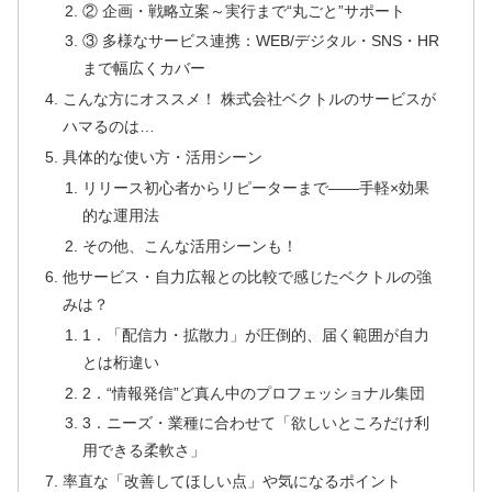
② 企画・戦略立案～実行まで“丸ごと”サポート
③ 多様なサービス連携：WEB/デジタル・SNS・HR
まで幅広くカバー
こんな方にオススメ！ 株式会社ベクトルのサービスが
ハマるのは…
具体的な使い方・活用シーン
リリース初心者からリピーターまで——手軽×効果
的な運用法
その他、こんな活用シーンも！
他サービス・自力広報との比較で感じたベクトルの強
みは？
1．「配信力・拡散力」が圧倒的、届く範囲が自力
とは桁違い
2．“情報発信”ど真ん中のプロフェッショナル集団
3．ニーズ・業種に合わせて「欲しいところだけ利
用できる柔軟さ」
率直な「改善してほしい点」や気になるポイント