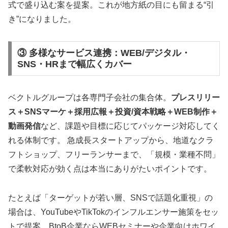
式で盛り込む案を提案。これが地方紙の目にも留まる“引
き”になりました。
③ 多様なサービス連携：WEB/デジタル・
SNS・HRまで幅広くカバー
ベクトルグループは各専門子会社の集合体。
プレスリリー
ス＋SNSマーケ＋採用広報＋投資/資本戦略＋WEB制作＋
動画発信
など、課題や目標に応じてパッケージ対応してく
れる体制です。 急成長スタートアップから、地道なクラ
フトショップ、フリーランサーまで、「規模・業種不問」
で柔軟対応が効く点は本当にありがたいポイントです。
たとえば「ターゲットが若い層、SNSで話題化重視」の
場合は、YouTubeやTikTokのインフルエンサー施策をセッ
トで提案。BtoB企業ならWEBセミナーや企業向けホワイ