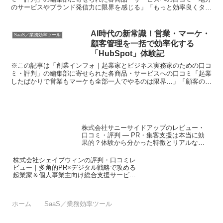
のサービスやブランド発信力に限界を感じる」「もっと効率良くター
ゲット層に商品や魅力を届けたい」。 現代の個人事業主や...
AI時代の新常識！営業・マーケ・
SaaS／業務効率ツール
顧客管理を一括で効率化する
「HubSpot」体験記
※この記事は「創業インフォ｜起業家とビジネス実務家のための口コ
ミ・評判」の編集部に寄せられた各商品・サービスへの口コミ「起業
したばかりで営業もマーケも全部一人でやるのは限界…」「顧客の情
報がバラバラで、管理もフォローも大混乱…」——こんな悩...
株式会社サニーサイドアップのレビュー・
口コミ・評判 ― PR・集客支援は本当に効
果的？体験から分かった特徴とリアルな感
想
株式会社シェイプウィンの評判・口コミレ
ビュー｜多角的PR×デジタル戦略で攻める
起業家＆個人事業主向け総合支援サービス
の本音
ホーム
SaaS／業務効率ツール