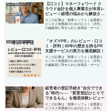
る…」 個人事業主や起業家にとって、“財
【口コミ】マネーフォワード ク
SaaS／業務効率ツール
務会計の壁”は避けて通れ...
ラウド会計を個人事業主が本音レ
ビュー！経理の悩みから解放され
たリアルな感想
※この記事は「創業インフォ｜起業家と
ビジネス実務家のための口コミ・評判」
の編集部に寄せられた各商品・サービス
への口コミ「経理がストレス…」そんな
あなたに。 私が会計ソフト選びでたどり
着いた最適解起業や副業を始めたばかり
「オズマPR」のレビュー・口コ
SaaS／業務効率ツール
の頃、一番頭を悩ませた...
ミ・評判｜60年の歴史を誇るPR
支援サービスの実力を徹底解説！
※この記事は「創業インフォ｜起業家と
ビジネス実務家のための口コミ・評判」
の編集部に寄せられた各商品・サービス
への口コミ「マーケティングや集客、PR
が全然うまくいかない」「そろそろ自社
の認知度や価値を高めたい」。そんな悩
みを抱え、成長の壁にぶ...
経営者の登記手続き“自分ででき
サービス評価
る”時代へ──「変更登記ひとりで
できるもん」を徹底体験レビュー
※この記事は「創業インフォ｜起業家と
ビジネス実務家のための口コミ・評判」