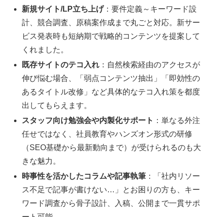
新規サイト/LP立ち上げ
：要件定義～キーワード設
計、競合調査、原稿案作成まで丸ごと対応。新サー
ビス発表時も短納期で戦略的コンテンツを提案して
くれました。
既存サイトのテコ入れ
：自然検索経由のアクセスが
伸び悩む場合、「弱点コンテンツ抽出」「即効性の
あるタイトル改修」など具体的なテコ入れ策を都度
出してもらえます。
スタッフ向け勉強会や内製化サポート
：単なる外注
任せではなく、社員教育やハンズオン形式の研修
（SEO基礎から最新動向まで）が受けられるのも大
きな魅力。
時事性を活かしたコラムや記事執筆
：「社内リソー
ス不足で記事が書けない…」とお困りの方も、キー
ワード調査から骨子設計、入稿、公開まで一貫サポ
ート可能。