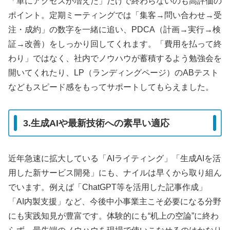
「単にアクセスが増えた」だけで終わらないのも高評価の
ポイント。定期ミーティングでは「集客→問い合わせ→受
注・成約」の数字を一緒に追い、PDCA（計画→実行→検
証→改善）をしっかり回してくれます。「費用を払って終
わり」ではなく、社内でノウハウが蓄積するよう勉強会を
開いてくれたり、LP（ランディングページ）のABテスト
などもスピード感をもってサポートしてもらえました。
3.生成AIや最新技術への素早い適応
近年急速に拡大している「AIライティング」「生成AIを活
用した新サービス開発」にも、ナイルは早くから取り組ん
でいます。例えば「ChatGPT等を活用した記事作成」
「AI内製支援」など、今後中小事業主こそ必要になる分野
にも実践知見が豊富です。体験的にも“机上の空論”に終わ