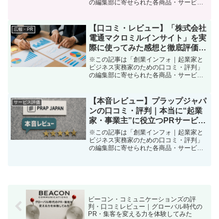
の編集部に寄せられた各商品・サービス
への口コミです。「会社の登記変更、い
つも司法書士さん任せだけど、実は自分
でやればかなりコストカットできるのか
【口コミ・レビュー】「株式会社
広報・PR
な？」 「でも書類が複雑...
電通マクロミルインサイト」を実
際に使ってみた感想と徹底評価｜
独立・起業家のPR・集客支援に
※この記事は「創業インフォ｜起業家と
有効なのか？
ビジネス実務家のための口コミ・評判」
の編集部に寄せられた各商品・サービス
への口コミ「自社の魅力、顧客にどう伝
わってる？」 悩める起業家・個人事業主
におすすめしたい、マーケティングリサ
【本音レビュー】プラップジャパ
サービス評価
ーチサービスを使ったリ...
ンの口コミ・評判｜本当に“起業
家・事業主”に役立つPRサービス
か？徹底解説！
※この記事は「創業インフォ｜起業家と
ビジネス実務家のための口コミ・評判」
の編集部に寄せられた各商品・サービス
への口コミ「もっと自社の魅力を知って
もらいたい！」「SNSでバズらせたいわ
けじゃない。でも“確かな信頼”を積み上げ
るブランドに成長し...
ビーコン・コミュニケーションズの評
判・口コミレビュー｜グローバル時代の
PR・集客を変える力を体験してみた