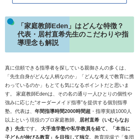
「家庭教師Eden」はどんな特徴？
代表・居村直希先生のこだわりや指
導理念も解説
真に信頼できる指導者を探している親御さんの多くは、
「先生自身がどんな人柄なのか」「どんな考えで教育に携
わっているのか」もとても気になるポイントだと思いま
す。 家庭教師Edenは、その名の通り一人ひとりの個性や
強みに応じた“オーダーメイド指導”を提供する個別指導
塾。代表は、
年間指導時間2000時間超
・指導実績1000人
以上という現役のプロ家庭教師、
居村直希（いむらなお
き）先生
です。
大手進学塾や私学教員を経て、「本当に
子どもが伸びる教育」を目指して独立
。教育現場で「集団