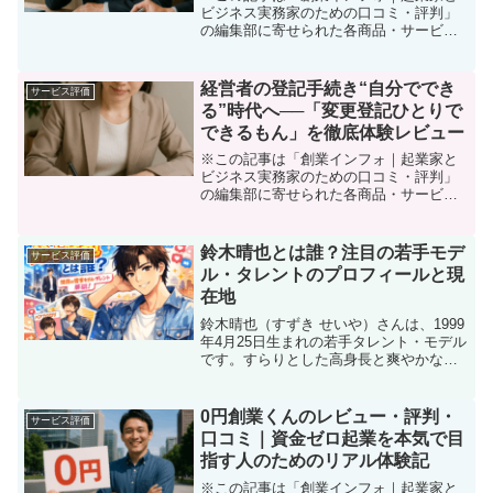
ビジネス実務家のための口コミ・評判」
の編集部に寄せられた各商品・サービス
への口コミ「帳簿付けや確定申告、経営
相談…経理や税務の悩みは尽きない。自
分ひとりでは限界を感じている」「忙し
経営者の登記手続き“自分ででき
サービス評価
すぎて、会計や財務管理に...
る”時代へ──「変更登記ひとりで
できるもん」を徹底体験レビュー
※この記事は「創業インフォ｜起業家と
ビジネス実務家のための口コミ・評判」
の編集部に寄せられた各商品・サービス
への口コミです。「会社の登記変更、い
つも司法書士さん任せだけど、実は自分
でやればかなりコストカットできるのか
鈴木晴也とは誰？注目の若手モデ
サービス評価
な？」 「でも書類が複雑...
ル・タレントのプロフィールと現
在地
鈴木晴也（すずき せいや）さんは、1999
年4月25日生まれの若手タレント・モデル
です。すらりとした高身長と爽やかな雰
囲気を武器に、モデル活動やメディア出
演など幅広く活動されています。ここで
は、「鈴木晴也ってどんな人？」という
0円創業くんのレビュー・評判・
サービス評価
疑問に答える形...
口コミ｜資金ゼロ起業を本気で目
指す人のためのリアル体験記
※この記事は「創業インフォ｜起業家と