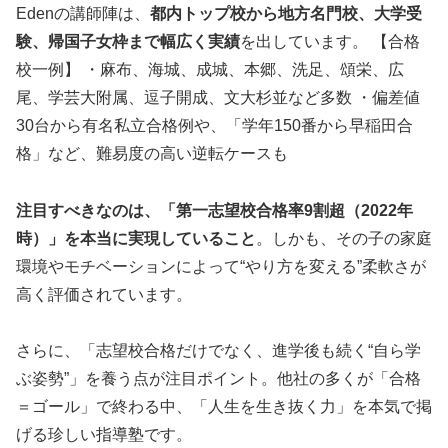
Edenの講師陣は、
都内トップ校から地方名門校、大学受
験、帰国子女枠まで幅広く実績
を出しています。 【合格
校一例】 ・麻布、海城、成城、本郷、洗足、頌栄、広
尾、学芸大附属、逗子開成、文大杉並など多数 ・偏差値
30台から有名私立合格例や、「学年150番から早稲田合
格」など、難易度の高い逆転ケースも
注目すべきなのは、「第一志望校合格率9割超（2022年
時）」を本当に実現していること
。しかも、その子の家庭
環境やモチベーションによって“やり方を変える”柔軟さが
高く評価されています。
さらに、「志望校合格だけでなく、進学後も続く“自ら学
ぶ姿勢”」を養う点が注目ポイント。他社の多くが「合格
＝ゴール」で終わる中、「人生を生き抜く力」を本気で掲
げる珍しい指導塾です。