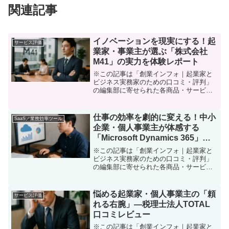
関連記事
イノベーションを現実にする！起
サービス評価
業家・事業主が選ぶ「株式会社
M41」の実力を体験レポート
※この記事は「創業インフォ｜起業家と
ビジネス実務家のための口コミ・評判」
の編集部に寄せられた各商品・サービス
への口コミ。本当に使えるITパートナ
ー、探していませんか？「業務をもっと
効率化したい」「自分のビジネスにAIな
仕事の効率を劇的に変える！中小
SaaS／業務効率ツール
どの最新技術を導入した...
企業・個人事業主が体感する
「Microsoft Dynamics 365」ク
ラウド会計サービス徹底口コミレ
※この記事は「創業インフォ｜起業家と
ビュー
ビジネス実務家のための口コミ・評判」
の編集部に寄せられた各商品・サービス
への口コミ「帳簿業務や経理の手間、請
求・入金・支払管理を、もっとラクにで
きたら…」。起業して間もない頃、個人
悩める起業家・個人事業主の「頼
サービス評価
事業主として日々を回すた...
れる右腕」―税理士法人TOTAL
口コミレビュー
※この記事は「創業インフォ｜起業家と