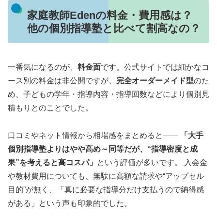
家庭教師Edenの料金・費用感は？
他の個別指導塾と比べて割高なの？
一番気になるのが、
料金面
です。公式サイトでは細かなコ
ース別の料金は非公開ですが、
完全オーダーメイド型
のた
め、子どもの学年・指導内容・指導回数などにより個別見
積もりとのことでした。
口コミやネット情報から相場感をまとめると――
「大手
個別指導塾よりはやや高め～同等だが、“指導密度と成
果”を考えると高コスパ」
という評価が多いです。 入会金
や教材費用についても、無駄に高額な請求や“アップセル
目的”が無く、「真に必要な指導分だけ支払うので納得感
がある」という声も印象的でした。