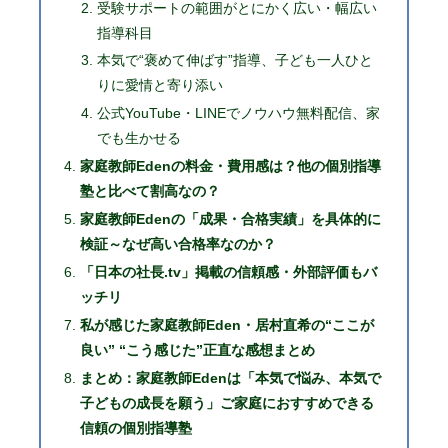
受験サポートの範囲がとにかく広い・幅広い
指導科目
本気で“褒めて伸ばす”指導、子ども一人ひと
りに愛情と寄り添い
公式YouTube・LINEでノウハウ無料配信、家
でも生かせる
家庭教師Edenの料金・費用感は？他の個別指導
塾と比べて割高なの？
家庭教師Edenの「成果・合格実績」を具体的に
検証～なぜ高い合格率なのか？
「日本の社長.tv」掲載の信頼感・外部評価もバ
ッチリ
私が感じた家庭教師Eden・居村直希の“ここが
良い” “こう感じた”正直な感想まとめ
まとめ：家庭教師Edenは「本気で悩み、本気で
子どもの成長を願う」ご家庭におすすめできる
信頼の個別指導塾