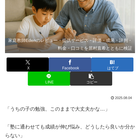
家庭教師Edenのレビュー・提供サービス・評価・成果・評判・
料金・口コミを居村直希とともに検証
X
Facebook
はてブ
LINE
コピー
2025.08.04
「うちの子の勉強、このままで大丈夫かな…」
「塾に通わせても成績が伸び悩み、どうしたら良いか分か
らない」