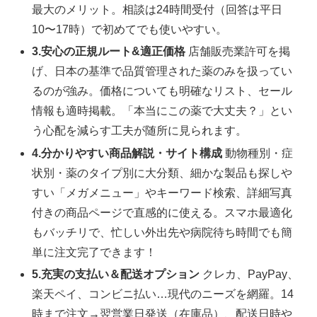
最大のメリット。相談は24時間受付（回答は平日
10〜17時）で初めてでも使いやすい。
3.安心の正規ルート&適正価格
店舗販売業許可を掲
げ、日本の基準で品質管理された薬のみを扱ってい
るのが強み。価格についても明確なリスト、セール
情報も適時掲載。「本当にこの薬で大丈夫？」とい
う心配を減らす工夫が随所に見られます。
4.分かりやすい商品解説・サイト構成
動物種別・症
状別・薬のタイプ別に大分類、細かな製品も探しや
すい「メガメニュー」やキーワード検索、詳細写真
付きの商品ページで直感的に使える。スマホ最適化
もバッチリで、忙しい外出先や病院待ち時間でも簡
単に注文完了できます！
5.充実の支払い＆配送オプション
クレカ、PayPay、
楽天ペイ、コンビニ払い…現代のニーズを網羅。14
時まで注文→翌営業日発送（在庫品）、配送日時や