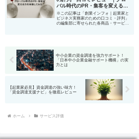
バル時代のPR・集客を変える力
を体験してみた
※この記事は「創業インフォ｜起業家と
ビジネス実務家のための口コミ・評判」
の編集部に寄せられた各商品・サービス
への口コミ「日本市場で外資系ブランド
や大手企業のマーケティングがうまくい
かない」「集客やPRにマンネリを感じて
変化を起こしたい」「企...
中小企業の資金調達を強力サポート！
「日本中小企業金融サポート機構」の実
力とは
【起業家必見】資金調達の強い味方！
「資金調達支援ナビ」を徹底レビュー
ホーム
サービス評価