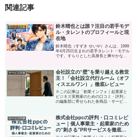
関連記事
鈴木晴也とは誰？注目の若手モデ
サービス評価
ル・タレントのプロフィールと現
在地
鈴木晴也（すずき せいや）さんは、1999
年4月25日生まれの若手タレント・モデル
です。すらりとした高身長と爽やかな雰
囲気を武器に、モデル活動やメディア出
演など幅広く活動されています。ここで
は、「鈴木晴也ってどんな人？」という
会社設立の“壁”を乗り越える救世
サービス評価
疑問に答える形...
主！「会社設立代行ルーム（オフ
ィスエルワン）」徹底レビュー
※この記事は「創業インフォ｜起業家と
ビジネス実務家のための口コミ・評判」
の編集部に寄せられた各商品・サービス
への口コミ起業したい！…でも、会社設
立の手続きや大量の書類、わずらわしい
役所通いに頭を抱えていませんか？ 「や
株式会社ppcの評判・口コミレビ
サービス評価
りたい事業アイデアはあ...
ュー｜個人事業主・起業家のため
の“刺さる”PRサービスを徹底解
説！