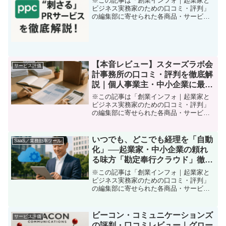
※この記事は「創業インフォ｜起業家と
ビジネス実務家のための口コミ・評判」
の編集部に寄せられた各商品・サービス
への口コミ「お客が来ない」「認知され
ない」……そんな悩みに。“伝える技術”で
突破する最新PRサービス「せっかく良い
商品やサービスを作...
【本音レビュー】スターズラボ会
サービス評価
計事務所の口コミ・評判を徹底解
説｜個人事業主・中小企業に最強
サポートは本当か？
※この記事は「創業インフォ｜起業家と
ビジネス実務家のための口コミ・評判」
の編集部に寄せられた各商品・サービス
への口コミ起業・個人事業スタートで
「会計・税務」どうする？そんな悩みに
スターズラボ会計事務所を選んだ理由起
いつでも、どこでも経理を「自動
SaaS／業務効率ツール
業やフリーランスとしての一...
化」──起業家・中小企業の頼れ
る味方「勘定奉行クラウド」徹底
レビュー
※この記事は「創業インフォ｜起業家と
ビジネス実務家のための口コミ・評判」
の編集部に寄せられた各商品・サービス
への口コミ「経理が面倒…、毎月の帳簿
や仕訳、手作業ばかりでイライラする」
「会計処理、もっと効率化できないか
ビーコン・コミュニケーションズ
サービス評価
な？」そんな悩みを抱えてい...
の評判・口コミレビュー｜グロー