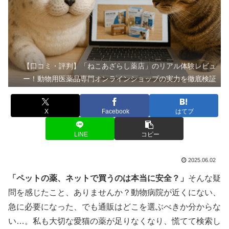
【口コミ・評判】「ねこあざらし薬店」のリアル体験レビュ
ー！動物用医薬品専門オンラインショップの実力を徹底検証
X
Facebook
はてブ
LINE
コピー
2025.06.02
「ペットの薬、ネットで買うのは本当に安全？」
そんな疑
問を感じたこと、ありませんか？動物病院が近くにない、
急に必要になった、でも通販はどこを選ぶべきか分からな
い…。私も大切な愛猫の薬が足りなくなり、慌てて検索し