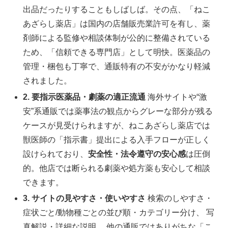
出品だったりすることもしばしば。その点、「ねこ
あざらし薬店」は国内の店舗販売業許可を有し、薬
剤師による監修や相談体制が公的に整備されている
ため、「信頼できる専門店」として明快。医薬品の
管理・梱包も丁寧で、通販特有の不安がかなり軽減
されました。
2. 要指示医薬品・劇薬の適正流通
海外サイトや“激
安”系通販では薬事法の観点からグレーな部分が残る
ケースが見受けられますが、ねこあざらし薬店では
獣医師の「指示書」提出による入手フローが正しく
設けられており、
安全性・法令遵守の安心感
は圧倒
的。他店では断られる劇薬や処方薬も安心して相談
できます。
3. サイトの見やすさ・使いやすさ
検索のしやすさ・
症状ごと/動物種ごとの並び順・カテゴリー分け、 写
真解説・詳細な説明… 他の通販ではありがちな「こ