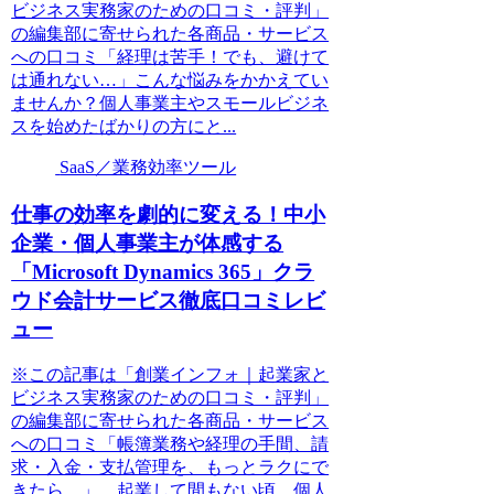
ビジネス実務家のための口コミ・評判」
の編集部に寄せられた各商品・サービス
への口コミ「経理は苦手！でも、避けて
は通れない…」こんな悩みをかかえてい
ませんか？個人事業主やスモールビジネ
スを始めたばかりの方にと...
SaaS／業務効率ツール
仕事の効率を劇的に変える！中小
企業・個人事業主が体感する
「Microsoft Dynamics 365」クラ
ウド会計サービス徹底口コミレビ
ュー
※この記事は「創業インフォ｜起業家と
ビジネス実務家のための口コミ・評判」
の編集部に寄せられた各商品・サービス
への口コミ「帳簿業務や経理の手間、請
求・入金・支払管理を、もっとラクにで
きたら…」。起業して間もない頃、個人