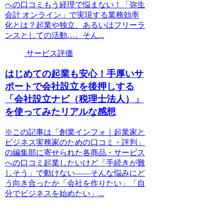
への口コミもう経理で悩まない！「弥生
会計 オンライン」で実現する業務効率
化とは？起業や独立、あるいはフリーラ
ンスとしての活動…。そん...
サービス評価
はじめての起業も安心！手厚いサ
ポートで会社設立を後押しする
「会社設立ナビ（税理士法人）」
を使ってみたリアルな感想
※この記事は「創業インフォ｜起業家と
ビジネス実務家のための口コミ・評判」
の編集部に寄せられた各商品・サービス
への口コミ起業したいけど「手続きが難
しそう」で動けない——そんな悩みにど
う向き合ったか「会社を作りたい」「自
分でビジネスを始めたい」...