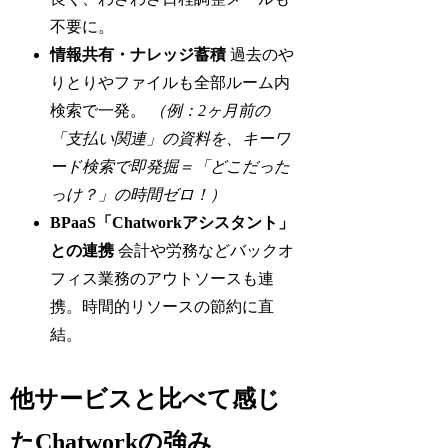
不要に。
情報共有・ナレッジ蓄積
過去のや
りとりやファイルも全部ルーム内
検索で一発。
（例：2ヶ月前の
「支払い関連」の資料を、キーワ
ード検索で即発掘＝「どこだった
っけ？」の時間ゼロ！）
BPaaS「Chatworkアシスタント」
との連携
会計や労務などバックオ
フィス業務のアウトソースも連
携。時間的リソースの節約に直
結。
他サービスと比べて感じ
たChatworkの強み