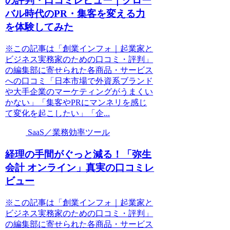
の評判・口コミレビュー｜グロー
バル時代のPR・集客を変える力
を体験してみた
※この記事は「創業インフォ｜起業家と
ビジネス実務家のための口コミ・評判」
の編集部に寄せられた各商品・サービス
への口コミ「日本市場で外資系ブランド
や大手企業のマーケティングがうまくい
かない」「集客やPRにマンネリを感じ
て変化を起こしたい」「企...
SaaS／業務効率ツール
経理の手間がぐっと減る！「弥生
会計 オンライン」真実の口コミレ
ビュー
※この記事は「創業インフォ｜起業家と
ビジネス実務家のための口コミ・評判」
の編集部に寄せられた各商品・サービス