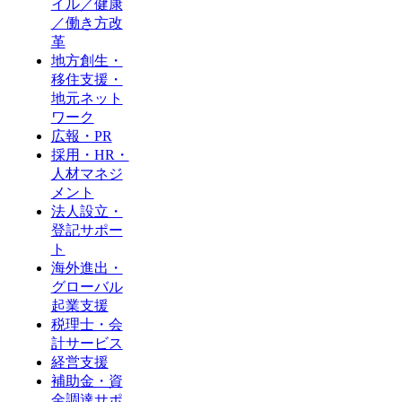
イル／健康
／働き方改
革
地方創生・
移住支援・
地元ネット
ワーク
広報・PR
採用・HR・
人材マネジ
メント
法人設立・
登記サポー
ト
海外進出・
グローバル
起業支援
税理士・会
計サービス
経営支援
補助金・資
金調達サポ