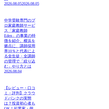
2026.08.05
2026.08.05
中学受験専門のプ
ロ家庭教師サービ
ス「家庭教師
Eden」の事業の特
徴を紹介。横浜を
拠点に、講師採用
率10％と代表によ
る全生徒・全講師
の管理で「絞り込
む」やり方とは
2026.08.04
【レビュー・口コ
ミ・評判】クラウ
ドバンクの実態
は？投資初心者も
OK！起業家・個