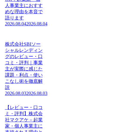
人事業主におすす
めな理由を本音で
語ります
2026.08.04
2026.08.04
株式会社SBIソー
シャルレンディン
グのレビュー・口
コミ・評判｜事業
主が実際に感じた
課題・利点・使い
こなし術を徹底解
説
2026.08.03
2026.08.03
【レビュー・口コ
ミ・評判】株式会
社マクアケ－起業
家・個人事業主に