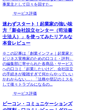
事業主として日々を回すた...
サービス評価
迷わずスタート！起業家の強い味
方「新会社設立センター（司法書
士法人）」を使ってみたリアルな
本音レビュー
※この記事は「創業インフォ｜起業家と
ビジネス実務家のための口コミ・評判」
の編集部に寄せられた各商品・サービス
への口コミ「起業したいけど、会社設立
の手続きが複雑すぎて何からやっていい
かわからない…」「法務や登記のミスを
して後々トラブルになるの...
サービス評価
ビーコン・コミュニケーションズ