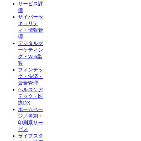
サービス評
価
サイバーセ
キュリテ
ィ・情報管
理
デジタルマ
ーケティン
グ・Web集
客
フィンテッ
ク・決済・
資金管理
ヘルスケア
テック・医
療DX
ホームペー
ジ／名刺・
印刷系サー
ビス
ライフスタ