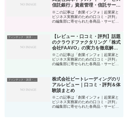
信託銀行」資産管理・信託サービ
スを本気で使ってみた感想
※この記事は「創業インフォ｜起業家と
ビジネス実務家のための口コミ・評判」
の編集部に寄せられた各商品・サービス
への口コミ資産運用や法人のお金管理に
頭を悩ませていませんか？いざビジネス
を始めてみると、資金の管理や信頼でき
【レビュー・口コミ・評判】話題
フィンテック・決済・資金管理
る金融機関選びは意外と難...
のクラウドファクタリング「株式
会社FAAVO」の実力を徹底解
説！
※この記事は「創業インフォ｜起業家と
ビジネス実務家のための口コミ・評判」
の編集部に寄せられた各商品・サービス
への口コミ「最近、資金繰りに行き詰ま
りそう」「急な支払いにどうしても現金
が必要…」「ネットで噂の“クラウドファ
株式会社ビートレーディングのリ
フィンテック・決済・資金管理
クタリング”って結局ど...
アルレビュー｜口コミ・評判＆体
験談まとめ
※この記事は「創業インフォ｜起業家と
ビジネス実務家のための口コミ・評判」
の編集部に寄せられた各商品・サービス
への口コミいま「資金繰り」に悩む中小
企業経営者や個人事業主にとって、迅速
な資金調達はまさに死活問題。創業期や
成長タイミングの“あと一...