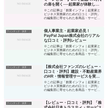
の扉を開く──起業家が体験した
導入メリットと現場の本音
※この記事は「創業インフォ｜起業家と
ビジネス実務家のための口コミ・評判」
の編集部に寄せられた各商品・サービス
への口コミ「金融業界のDX（デジタル
化）やITの進化、AIの活用…何から始め
ればいい？」「高度な金融システムやマ
個人事業主・起業家必見！
フィンテック・決済・資金管理
ーケティング、情報管...
PayPal Japan株式会社のリアル
な口コミ・評判レビュー
※この記事は「創業インフォ｜起業家と
ビジネス実務家のための口コミ・評判」
の編集部に寄せられた各商品・サービス
への口コミ「日本でキャッシュレス決
済・海外送金・オンライン取引を始めた
い。でも、セキュリティは大丈夫？費用
【株式会社ファンズのレビュー・
フィンテック・決済・資金管理
や実際の運用に手間がかから...
口コミ・評判】建設・不動産業界
のHR・情報管理サービスを実際
に使ってみた感想と徹底解説
※この記事は「創業インフォ｜起業家と
ビジネス実務家のための口コミ・評判」
の編集部に寄せられた各商品・サービス
への口コミ起業家や、現場で実務を担う
個人事業主にとって、「人材マネジメン
ト」や「情報管理」の最適化は永遠のテ
【レビュー・口コミ・評判】「株
フィンテック・決済・資金管理
ーマですよね。建設・不動...
式会社日本トラスティ・サービス