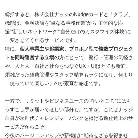
総括すると、株式会社ナッジのNudgeカードと「クラブ」
機能は、金融決済を“単なる事務作業”から“主体的な応
援”“新しいネットワーク”“自分だけのカスタマイズ体験”に
一変させてくれるサービスです。
特に、
個人事業主や起業家、プロボノ型で複数プロジェク
トを同時運営する立場の方
にとって、発行・管理の気軽さ
や、人と人・自社と社会をつなぐUX・UIはとても新鮮。
煩雑だった経費管理やスタッフ精算もラクになり、何より
「使っていて楽しい」のが素直な感想です。
一方で、リミットやビジネスユースの“痒いところ”にはも
うすこし手が届いてほしい部分も。ですが、これはナッジ
自身が次世代チャレンジャーバンクを掲げる進化途上のサ
ービスだからこそ。
今後のバージョンアップや新機能に期待せざるを得ませ