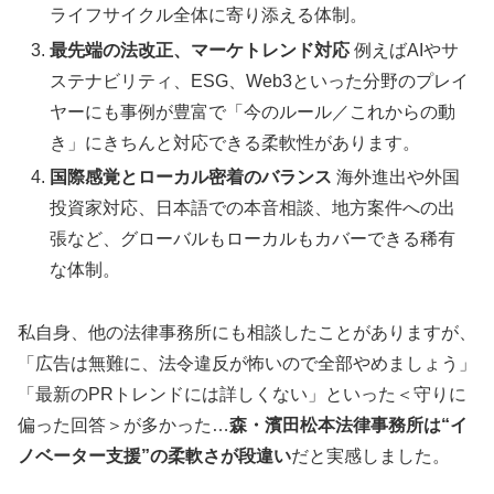
ライフサイクル全体に寄り添える体制。
最先端の法改正、マーケトレンド対応
例えばAIやサ
ステナビリティ、ESG、Web3といった分野のプレイ
ヤーにも事例が豊富で「今のルール／これからの動
き」にきちんと対応できる柔軟性があります。
国際感覚とローカル密着のバランス
海外進出や外国
投資家対応、日本語での本音相談、地方案件への出
張など、グローバルもローカルもカバーできる稀有
な体制。
私自身、他の法律事務所にも相談したことがありますが、
「広告は無難に、法令違反が怖いので全部やめましょう」
「最新のPRトレンドには詳しくない」といった＜守りに
偏った回答＞が多かった…
森・濱田松本法律事務所は“イ
ノベーター支援”の柔軟さが段違い
だと実感しました。