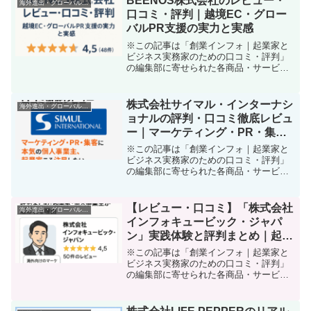
BEENOS株式会社のレビュー・
海外進出・グローバル起業支援
をクリアにしながら安全に...
口コミ・評判｜越境EC・グロー
バルPR支援の実力と実感
※この記事は「創業インフォ｜起業家と
ビジネス実務家のための口コミ・評判」
の編集部に寄せられた各商品・サービス
への口コミ「グローバル展開したいが、
どうやってマーケティングやPRを現地に
届ければいいのかわからない」「海外販
株式会社サイマル・インターナシ
海外進出・グローバル起業支援
路開拓のノウハウやネッ...
ョナルの評判・口コミ徹底レビュ
ー｜マーケティング・PR・集客
に本気の個人事業主、起業家こそ
※この記事は「創業インフォ｜起業家と
注目したい「言葉のプロ集団」
ビジネス実務家のための口コミ・評判」
の編集部に寄せられた各商品・サービス
への口コミ「海外クライアントとの取引
が増えたけど、“伝わらないもどかしさ”で
チャンスを逃していませんか？」 グロー
【レビュー・口コミ】「株式会社
海外進出・グローバル起業支援
バル化が加速するな...
インフォキュービック・ジャパ
ン」実践体験と評判まとめ｜起業
家・個人事業主が選ばれる理由
※この記事は「創業インフォ｜起業家と
ビジネス実務家のための口コミ・評判」
の編集部に寄せられた各商品・サービス
への口コミ「集客が伸び悩んでいる…」
「初めての海外マーケティング、何から
始めたらいいの？」 「デジタル広告に予