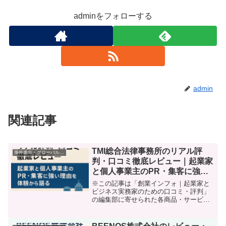
adminをフォローする
admin
関連記事
TMI総合法律事務所のリアル評
海外進出・グローバル起業支援
判・口コミ徹底レビュー｜起業家
と個人事業主のPR・集客に強い
理由を体験から語る
※この記事は「創業インフォ｜起業家と
ビジネス実務家のための口コミ・評判」
の編集部に寄せられた各商品・サービス
への口コミ。「ビジネスやサービスの認
知度を上げたい」「業界内で信頼される
ブランドを作りたい」「法律面のリスク