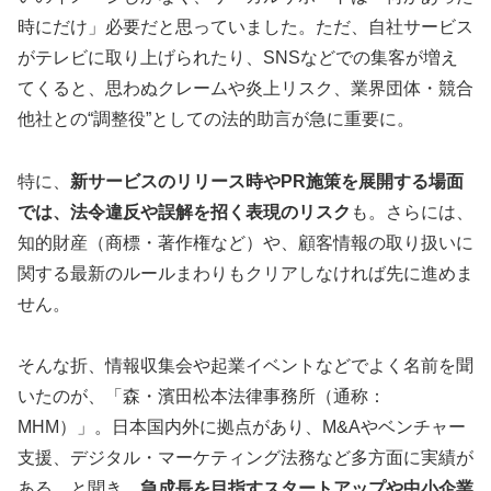
時にだけ」必要だと思っていました。ただ、自社サービス
がテレビに取り上げられたり、SNSなどでの集客が増え
てくると、思わぬクレームや炎上リスク、業界団体・競合
他社との“調整役”としての法的助言が急に重要に。
特に、
新サービスのリリース時やPR施策を展開する場面
では、法令違反や誤解を招く表現のリスク
も。さらには、
知的財産（商標・著作権など）や、顧客情報の取り扱いに
関する最新のルールまわりもクリアしなければ先に進めま
せん。
そんな折、情報収集会や起業イベントなどでよく名前を聞
いたのが、「森・濱田松本法律事務所（通称：
MHM）」。日本国内外に拠点があり、M&Aやベンチャー
支援、デジタル・マーケティング法務など多方面に実績が
ある…と聞き、
急成長を目指すスタートアップや中小企業