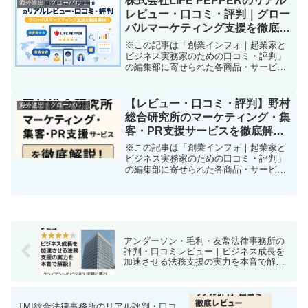
株式会社LIFE PEPPERのリアル
海外進出・グローバル起業支援
算を割いても効果が実...
レビュー・口コミ・評判｜グロー
バルマーケティング支援を徹底解
説
※この記事は「創業インフォ｜起業家と
ビジネス実務家のための口コミ・評判」
の編集部に寄せられた各商品・サービス
への口コミ「海外に商機があるのに、ど
うやって攻めればいいのか分からな
い…」「多言語サイトやSNS運用、現地
【レビュー・口コミ・評判】野村
海外進出・グローバル起業支援
に刺さるプロモーション、結...
総合研究所のマーケティング・集
客・PR支援サービスを徹底解
説！
※この記事は「創業インフォ｜起業家と
ビジネス実務家のための口コミ・評判」
の編集部に寄せられた各商品・サービス
への口コミ未来志向のビジネス成長を後
押し！野村総合研究所のマーケティング
&PR支援サービス体験レビュー事業を始
めたばかりの個人事業主...
アンダーソン・毛利・友常法律事務所の
評判・口コミレビュー｜ビジネス成長を
加速させる法務支援の実力を本音で解
説！
TMI総合法律事務所のリアル評判・口コ