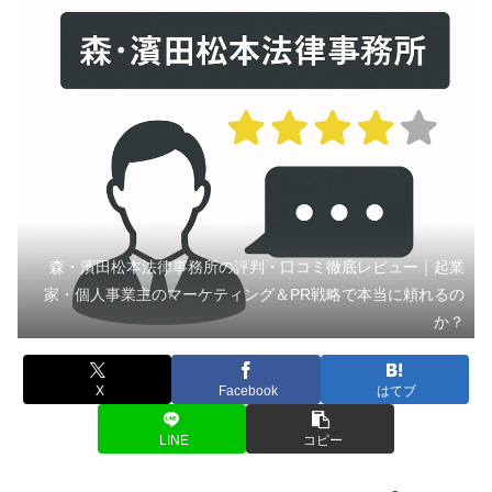
森・濱田松本法律事務所の評判・口コミ徹底レビュー｜起業
家・個人事業主のマーケティング＆PR戦略で本当に頼れるの
か？
X
Facebook
はてブ
LINE
コピー