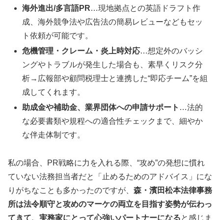
海外進出/多言語PR
…現地拠点との英語ドラフト作
成、海外競争法や広告法の簡易レビューなどもセッ
ト依頼が可能です。
危機管理・クレーム・炎上時対応
…想定外のバッシ
ングやトラブルが発生した場合も、素早くリスク分
析→広報部や顧問税理士と連携した“即応チーム”を組
成してくれます。
助成金や補助金、業界団体への申請サポート
…法的
な必要書類や規程への適合性チェックまで、細やか
な伴走体制です。
私の場合、PR戦略に力を入れる際、“攻め”の発想に慣れ
ていない法務担当者だと「止めるためのアドバイス」にな
りがちなことも多かったのですが、
森・濱田松本法律事務
所は法令順守と攻めのマーケの両立を目指す姿勢が伝わっ
てきて、実務家にとって心強いパートナーになる
と感じま