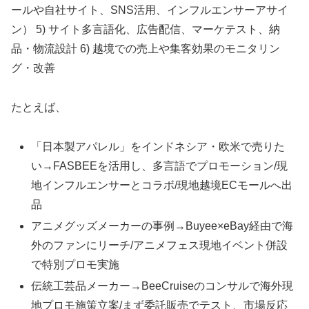
ールや自社サイト、SNS活用、インフルエンサーアサイ
ン） 5) サイト多言語化、広告配信、マーケテスト、納
品・物流設計 6) 越境での売上や集客効果のモニタリン
グ・改善
たとえば、
「日本製アパレル」をインドネシア・欧米で売りた
い→FASBEEを活用し、多言語でプロモーション/現
地インフルエンサーとコラボ/現地越境ECモールへ出
品
アニメグッズメーカーの事例→Buyee×eBay経由で海
外のファンにリーチ/アニメフェス現地イベント併設
で特別プロモ実施
伝統工芸品メーカー→BeeCruiseのコンサルで海外現
地プロモ施策立案/まず委託販売でテスト、市場反応