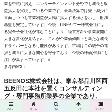
業を中核に据え、エンターテインメント分野でも成長と収
益拡大を実現している企業です。最新決算では売上減少に
直面しつつも営業利益が大幅に拡大する強さを示し、財務
基盤も安定しています。今後、LINEヤフー株式会社によ
る完全子会社化が進むことにより、経営方針や事業展開に
大きな変化が見込まれ、これが企業価値向上と新たな成長
ドライバーとなる可能性があります。市場はこの統合の進
捗と成果に大きな関心を寄せており、今後の株価推移にも
注目が集まっています。#
参考内容3：
BEENOS株式会社は、東京都品川区西
五反田に本社を置くコンサルティン
グ・専門事務所業界の企業であり、
1999年に設立されました。資本金は
約27億7,600万円で、代表者は直井聖
メニュー
ホーム
検索
トップ
サイドバー