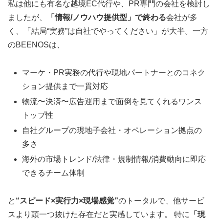
私は他にも有名な越境EC代行や、PR専門の会社を検討し
ましたが、
「情報/ノウハウ提供型」で終わる
会社が多
く、「結局“実務”は自社でやってください」が大半。一方
のBEENOSは、
マーケ・PR実務の代行や現地パートナーとのコネク
ション提供まで一貫対応
物流〜決済〜広告運用まで面倒を見てくれるワンス
トップ性
自社グループの現地子会社・オペレーション拠点の
多さ
海外の市場トレンド/法律・規制情報/消費動向に即応
できるチーム体制
と
“スピード×実行力×現場感覚”
のトータルで、他サービ
スより頭一つ抜けた存在だと実感しています。 特に
「現