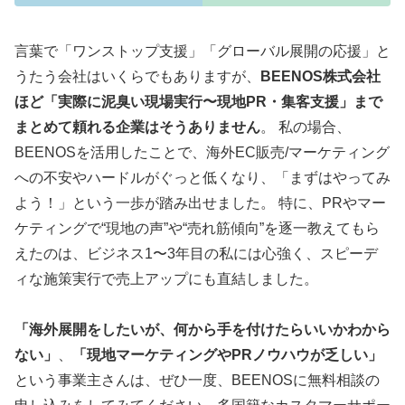
言葉で「ワンストップ支援」「グローバル展開の応援」と
うたう会社はいくらでもありますが、
BEENOS株式会社
ほど「実際に泥臭い現場実行〜現地PR・集客支援」まで
まとめて頼れる企業はそうありません
。 私の場合、
BEENOSを活用したことで、海外EC販売/マーケティング
への不安やハードルがぐっと低くなり、「まずはやってみ
よう！」という一歩が踏み出せました。 特に、PRやマー
ケティングで“現地の声”や“売れ筋傾向”を逐一教えてもら
えたのは、ビジネス1〜3年目の私には心強く、スピーデ
ィな施策実行で売上アップにも直結しました。
「海外展開をしたいが、何から手を付けたらいいかわから
ない」
、
「現地マーケティングやPRノウハウが乏しい」
という事業主さんは、ぜひ一度、BEENOSに無料相談の