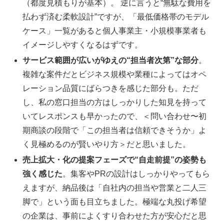
（都度見積もりが基本）。 逆に言うと“無駄な費用を
払わず済む柔軟設計”ですが、「最低価格帯のモデル
ケース」一覧があると個人事業主・小規模事業者も
イメージしやすくなるはずです。
サービス範囲が広いがゆえの“担当者次第”な部分
。
複雑な案件だとビジネス規模や業種によってはオペ
レーション品質にばらつきを感じた部分も。ただ
し、私の窓口担当の方はしっかりした知見を持って
いてレスポンスも早かったので、＜問い合わせ〜初
期商談の段階で「この担当者は信頼できそうか」よ
く見極めるのが賢いやり方＞だと思いました。
売上拡大・化の提案フェーズで“自走前提”の姿勢も
強く感じた
。集客やPRの設計はしっかりやってもら
えますが、納品後は「自社内の担当や営業と二人三
脚で」という面も目立ちました。極端な丸投げ希望
の企業は、事前によくすり合わせた方が安心だと思