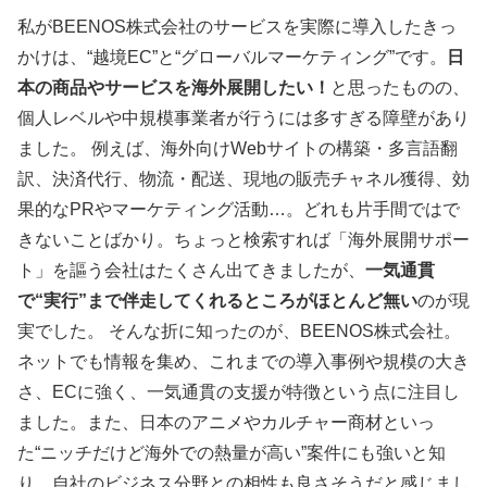
私がBEENOS株式会社のサービスを実際に導入したきっ
かけは、“越境EC”と“グローバルマーケティング”です。
日
本の商品やサービスを海外展開したい！
と思ったものの、
個人レベルや中規模事業者が行うには多すぎる障壁があり
ました。 例えば、海外向けWebサイトの構築・多言語翻
訳、決済代行、物流・配送、現地の販売チャネル獲得、効
果的なPRやマーケティング活動…。どれも片手間ではで
きないことばかり。ちょっと検索すれば「海外展開サポー
ト」を謳う会社はたくさん出てきましたが、
一気通貫
で“実行”まで伴走してくれるところがほとんど無い
のが現
実でした。 そんな折に知ったのが、BEENOS株式会社。
ネットでも情報を集め、これまでの導入事例や規模の大き
さ、ECに強く、一気通貫の支援が特徴という点に注目し
ました。また、日本のアニメやカルチャー商材といっ
た“ニッチだけど海外での熱量が高い”案件にも強いと知
り、自社のビジネス分野との相性も良さそうだと感じまし