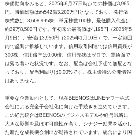
株価動向をみると、2025年8月27日時点での株価は3,985
円、時価総額は約542億3,200万円となっており、発行済
株式数は13,608,995株、単元株数100株、最低購入代金は
約39万8,500円です。年初来の最高値は4,195円（2025年5
月9日）、安値は3,950円（2025年1月10日）で、一定範囲
内で堅調に推移しています。信用取引関連では信用買残が
300株、信用倍率は0.00倍、信用売残はゼロで、需給面で
は落ち着いた状況です。なお、配当は会社予想で無配とな
っており、配当利回りは0.00%です。株主優待の公開情報
はありません。
重要な企業動向として、現在BEENOSはLINEヤフー株式
会社による完全子会社化に向けた手続きを進めています。
この経営統合はBEENOSのビジネスモデルや経営戦略に
大きな影響を及ぼす可能性が高く、シナジー効果を活かし
た新たな成長機会創出が期待されています。統合により国