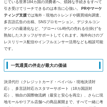
じている世界184カ国の消費者へ、煩雑な手続きをすべて
引き受けてリーチできるのは本当に心強い。
PRやマーケ
ティング支援
では海外・現地のトレンドや購買傾向調査、
多言語広告の出稿、SNSプロモーション、デジタルコン
テンツの最適化など、“グローバル時代の売れる仕掛け”を
熟知したスタッフがサポートしてくれます。海外向けのプ
レスリリース配信やインフルエンサー活用なども相談可能
です。
一気通貫の伴走が最大の価値
決済代行（クレジットカード・ペイパル・現地決済対
応）、多言語対応カスタマーサポート（18カ国語対
応）、独自の国際物流網（最安と安心を両立）、さらに現
地モールやリアル店舗への商品展開まで、すべて一緒に考