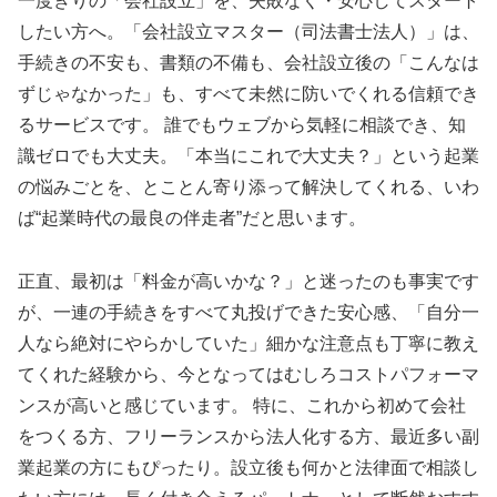
一度きりの「会社設立」を、失敗なく・安心してスタート
したい方へ。「会社設立マスター（司法書士法人）」は、
手続きの不安も、書類の不備も、会社設立後の「こんなは
ずじゃなかった」も、すべて未然に防いでくれる信頼でき
るサービスです。 誰でもウェブから気軽に相談でき、知
識ゼロでも大丈夫。「本当にこれで大丈夫？」という起業
の悩みごとを、とことん寄り添って解決してくれる、いわ
ば“起業時代の最良の伴走者”だと思います。
正直、最初は「料金が高いかな？」と迷ったのも事実です
が、一連の手続きをすべて丸投げできた安心感、「自分一
人なら絶対にやらかしていた」細かな注意点も丁寧に教え
てくれた経験から、今となってはむしろコストパフォーマ
ンスが高いと感じています。 特に、これから初めて会社
をつくる方、フリーランスから法人化する方、最近多い副
業起業の方にもぴったり。設立後も何かと法律面で相談し