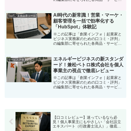
への口コミリード：【仕事も趣味も“ひと
工夫”探しているあなたへ】 ビジネスを始
めると、「もうひと手間で作業がラクに
AI時代の新常識！営業・マーケ・
SaaS／業務効率ツール
なるサービスはない...
顧客管理を一括で効率化する
「HubSpot」体験記
※この記事は「創業インフォ｜起業家と
ビジネス実務家のための口コミ・評判」
の編集部に寄せられた各商品・サービス
への口コミ「起業したばかりで営業もマ
ーケも全部一人でやるのは限界…」「顧
客の情報がバラバラで、管理もフォロー
エネルギービジネスの新スタンダ
サービス評価
も大混乱…」——こんな悩...
ード！兼松ペトロ株式会社を個人
事業主の視点で徹底レビュー
※この記事は「創業インフォ｜起業家と
ビジネス実務家のための口コミ・評判」
の編集部に寄せられた各商品・サービス
への口コミ「燃料コストの不安、エネル
ギーの調達先に悩む経営者さん必見！」
いまや経営コストの中でもエネルギー関
連費用は無視できない存...
【口コミレビュー】迷っているなら必
見！個人事業主にもやさしい「会社設立
エキスパート（行政書士法人）」徹底体
験レポート