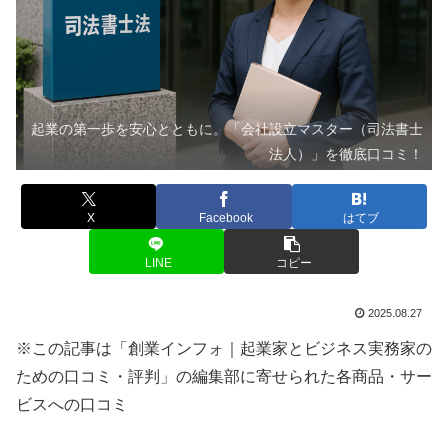
起業の第一歩を安心とともに。「会社設立マスター（司法書士
法人）」を徹底口コミ！
X
Facebook
はてブ
LINE
コピー
2025.08.27
※この記事は「創業インフォ｜起業家とビジネス実務家の
ための口コミ・評判」の編集部に寄せられた各商品・サー
ビスへの口コミ