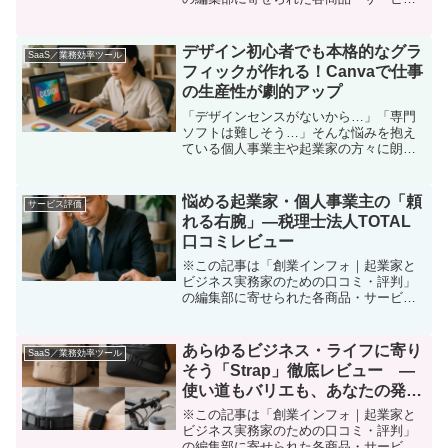
への口コミ「思うように事業が伸びな
い…」「IT活用や組織改革で壁を感じて
いる」——多くの個人事業主や経営者が
デザイン初心者でも本格的なグラ
SaaS／業務効率ツール
直面する悩み。でも、どこ...
フィックが作れる！Canvaで仕事
の生産性が劇的アップ
「デザインセンスがないから…」「専門
ソフトは難しそう…」そんな悩みを抱え
ている個人事業主や起業家の方々に朗報
です。今日は、私が実際に使って仕事の
効率が格段に上がった「Canva」という
サービスについてご紹介します。デザイ
悩める起業家・個人事業主の「頼
サービス評価
ン知識ゼロの私でも、...
れる右腕」―税理士法人TOTAL
口コミレビュー
※この記事は「創業インフォ｜起業家と
ビジネス実務家のための口コミ・評判」
の編集部に寄せられた各商品・サービス
への口コミ「帳簿付けや確定申告、経営
相談…経理や税務の悩みは尽きない。自
分ひとりでは限界を感じている」「忙し
あらゆるビジネス・ライフに寄り
SaaS／業務効率ツール
すぎて、会計や財務管理に...
そう「Strap」徹底レビュー ―
使い道もバリエも、あなたの発想
次第！
※この記事は「創業インフォ｜起業家と
ビジネス実務家のための口コミ・評判」
の編集部に寄せられた各商品・サービス