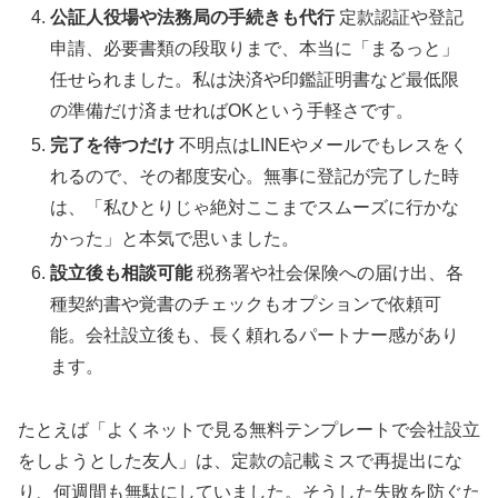
公証人役場や法務局の手続きも代行
定款認証や登記
申請、必要書類の段取りまで、本当に「まるっと」
任せられました。私は決済や印鑑証明書など最低限
の準備だけ済ませればOKという手軽さです。
完了を待つだけ
不明点はLINEやメールでもレスをく
れるので、その都度安心。無事に登記が完了した時
は、「私ひとりじゃ絶対ここまでスムーズに行かな
かった」と本気で思いました。
設立後も相談可能
税務署や社会保険への届け出、各
種契約書や覚書のチェックもオプションで依頼可
能。会社設立後も、長く頼れるパートナー感があり
ます。
たとえば「よくネットで見る無料テンプレートで会社設立
をしようとした友人」は、定款の記載ミスで再提出にな
り、何週間も無駄にしていました。そうした失敗を防ぐた