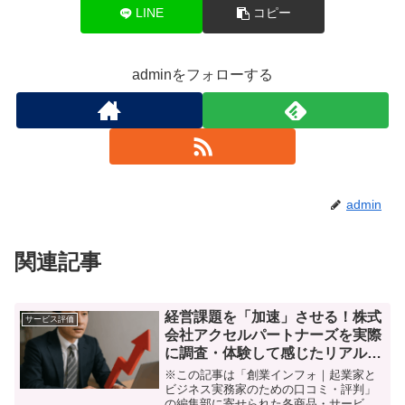
LINE
コピー
adminをフォローする
admin
関連記事
経営課題を「加速」させる！株式
サービス評価
会社アクセルパートナーズを実際
に調査・体験して感じたリアルな
口コミ
※この記事は「創業インフォ｜起業家と
ビジネス実務家のための口コミ・評判」
の編集部に寄せられた各商品・サービス