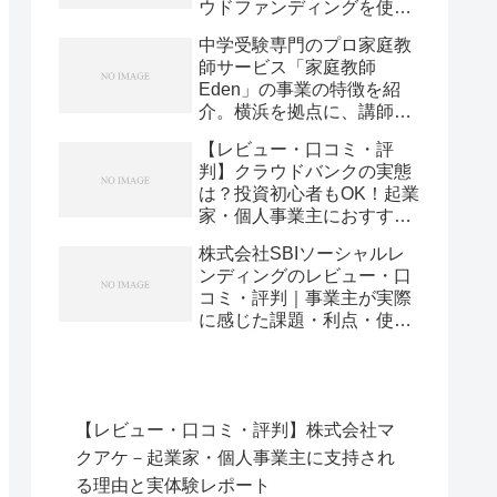
ウドファンディングを使っ
てみた実体験と評判
中学受験専門のプロ家庭教
師サービス「家庭教師
Eden」の事業の特徴を紹
介。横浜を拠点に、講師採
用率10％と代表による全生
【レビュー・口コミ・評
徒・全講師の管理で「絞り
判】クラウドバンクの実態
込む」やり方とは
は？投資初心者もOK！起業
家・個人事業主におすすめ
な理由を本音で語ります
株式会社SBIソーシャルレ
ンディングのレビュー・口
コミ・評判｜事業主が実際
に感じた課題・利点・使い
こなし術を徹底解説
【レビュー・口コミ・評判】株式会社マ
クアケ－起業家・個人事業主に支持され
る理由と実体験レポート