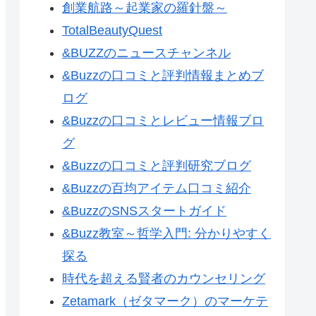
創業航路～起業家の羅針盤～
TotalBeautyQuest
&BUZZのニュースチャンネル
&Buzzの口コミと評判情報まとめブ
ログ
&Buzzの口コミとレビュー情報ブロ
グ
&Buzzの口コミと評判研究ブログ
&Buzzの百均アイテム口コミ紹介
&BuzzのSNSスタートガイド
&Buzz教室～哲学入門: 分かりやすく
探る
時代を超える賢者のカウンセリング
Zetamark（ゼタマーク）のマーケテ