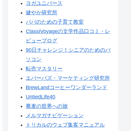
ヨガユニバース
健やか研究所
パパのための子育て教室
ClassiVoyageの文学作品口コミ・レ
ビューブログ
90日チャレンジ！シニアのためのパ
ソコン
転売マスタリー
エバーバズ・マーケティング研究所
BrewLandコーヒーワンダーランド
UntiedLife40
蕎麦の世界への旅
メルマガナビゲーション
トリカルのウェブ集客マニュアル