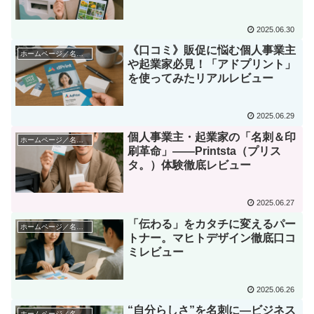
して分かった魅力と課題
2025.06.30
《口コミ》販促に悩む個人事業主
ホームページ／名刺・印刷系サービス
や起業家必見！「アドプリント」
を使ってみたリアルレビュー
2025.06.29
個人事業主・起業家の「名刺＆印
ホームページ／名刺・印刷系サービス
刷革命」——Printsta（プリス
タ。）体験徹底レビュー
2025.06.27
「伝わる」をカタチに変えるパー
ホームページ／名刺・印刷系サービス
トナー。マヒトデザイン徹底口コ
ミレビュー
2025.06.26
“自分らしさ”を名刺に―ビジネス
ホームページ／名刺・印刷系サービス