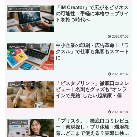
「IM Creator」で広がるビジネス
ホームページ／名刺・印刷系サービス
の可能性―手軽に本格ウェブサイ
トを持つ時代へ
2025.07.03
中小企業の印刷・広告革命！「ラ
ホームページ／名刺・印刷系サービス
クスル」で仕事も集客もスマート
に
2025.07.02
「ビスタプリント」徹底口コミレ
ホームページ／名刺・印刷系サービス
ビュー｜名刺もグッズも“オンラ
インで完結”したい起業家・個人
事業主へ
2025.07.01
「プリスタ。」徹底口コミレビュ
サービス評価
ー｜素材探し・プリ体験・環境教
育…どこまで使える？実際に検証