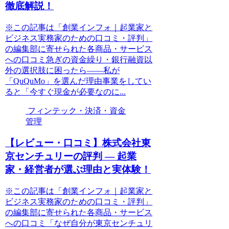
徹底解説！
※この記事は「創業インフォ｜起業家と
ビジネス実務家のための口コミ・評判」
の編集部に寄せられた各商品・サービス
への口コミ急ぎの資金繰り・銀行融資以
外の選択肢に困ったら——私が
「QuQuMo」を選んだ理由事業をしてい
ると「今すぐ現金が必要なのに...
フィンテック・決済・資金
管理
【レビュー・口コミ】株式会社東
京センチュリーの評判 ― 起業
家・経営者が選ぶ理由と実体験！
※この記事は「創業インフォ｜起業家と
ビジネス実務家のための口コミ・評判」
の編集部に寄せられた各商品・サービス
への口コミ「なぜ自分が東京センチュリ