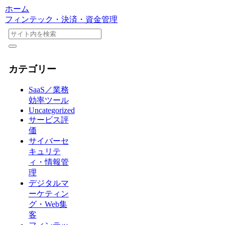
ホーム
フィンテック・決済・資金管理
カテゴリー
SaaS／業務
効率ツール
Uncategorized
サービス評
価
サイバーセ
キュリテ
ィ・情報管
理
デジタルマ
ーケティン
グ・Web集
客