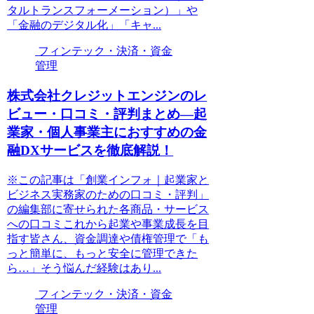
タルトランスフォーメーション）」や
「金融のデジタル化」「キャ...
フィンテック・決済・資金
管理
株式会社クレジットエンジンのレ
ビュー・口コミ・評判まとめ―起
業家・個人事業主におすすめの金
融DXサービスを徹底解説！
※この記事は「創業インフォ｜起業家と
ビジネス実務家のための口コミ・評判」
の編集部に寄せられた各商品・サービス
への口コミこれから起業や事業成長を目
指す皆さん、資金調達や債権管理で「も
っと簡単に、もっと安全に管理できた
ら…」そう悩んだ経験はあり...
フィンテック・決済・資金
管理