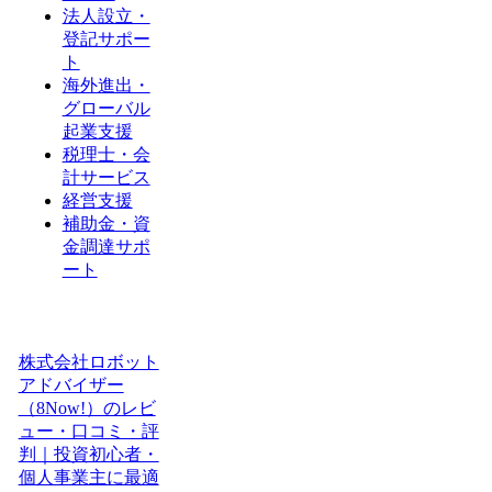
法人設立・
登記サポー
ト
海外進出・
グローバル
起業支援
税理士・会
計サービス
経営支援
補助金・資
金調達サポ
ート
株式会社ロボット
アドバイザー
（8Now!）のレビ
ュー・口コミ・評
判｜投資初心者・
個人事業主に最適