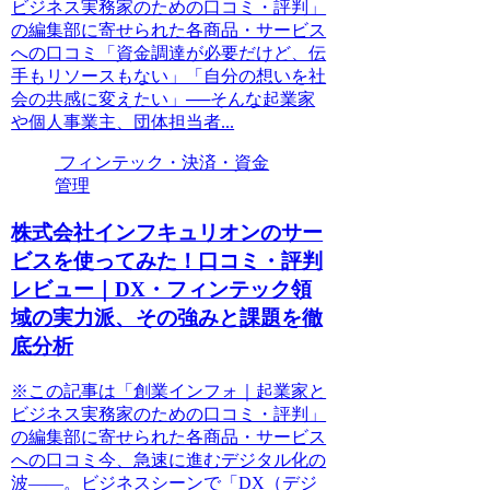
ビジネス実務家のための口コミ・評判」
の編集部に寄せられた各商品・サービス
への口コミ「資金調達が必要だけど、伝
手もリソースもない」「自分の想いを社
会の共感に変えたい」──そんな起業家
や個人事業主、団体担当者...
フィンテック・決済・資金
管理
株式会社インフキュリオンのサー
ビスを使ってみた！口コミ・評判
レビュー｜DX・フィンテック領
域の実力派、その強みと課題を徹
底分析
※この記事は「創業インフォ｜起業家と
ビジネス実務家のための口コミ・評判」
の編集部に寄せられた各商品・サービス
への口コミ今、急速に進むデジタル化の
波――。ビジネスシーンで「DX（デジ