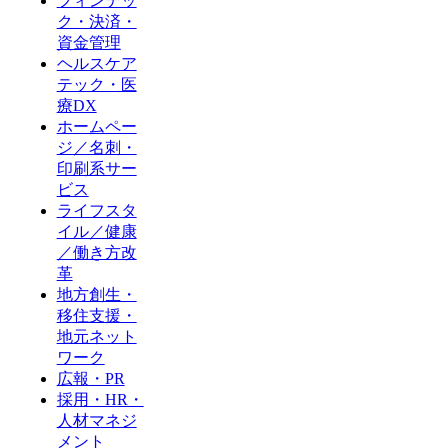
フィンテッ
ク・決済・
資金管理
ヘルスケア
テック・医
療DX
ホームペー
ジ／名刺・
印刷系サー
ビス
ライフスタ
イル／健康
／働き方改
革
地方創生・
移住支援・
地元ネット
ワーク
広報・PR
採用・HR・
人材マネジ
メント