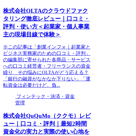
株式会社OLTAのクラウドファク
タリング徹底レビュー｜口コミ・
評判・使い方＜起業家・個人事業
主の現場目線で体験＞
※この記事は「創業インフォ｜起業家と
ビジネス実務家のための口コミ・評判」
の編集部に寄せられた各商品・サービス
への口コミ経営者・フリーランスの資金
繰り その悩みにOLTAがどう応える？
「銀行の融資がなかなか下りない」「運
転資金は必要だけど、負...
フィンテック・決済・資金
管理
株式会社QuQuMo（ククモ）レビ
ュー｜口コミ・評判｜最短2時間
資金化の実力と実際の使い心地を