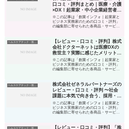
口コミ・評判まとめ｜医療・介護
×DX！起業家・中小企業経営者が
感じたリアルな魅力と課題
※この記事は「創業インフォ｜起業家と
ビジネス実務家のための口コミ・評判」
の編集部に寄せられた各商品・サービス
への口コミ「医療・介護の現場は、人手
が足りない」「DX化が進まず、紙や電話
での業務が煩雑すぎる」「信頼できる採
【レビュー・口コミ・評判】株式
ヘルスケアテック・医療DX
用管理サービスがない」...
会社ドクターネットは医療DXの
救世主？実際に感じたメリット・
デメリットを徹底解説
※この記事は「創業インフォ｜起業家と
ビジネス実務家のための口コミ・評判」
の編集部に寄せられた各商品・サービス
への口コミ「医療×ITやヘルスケアDXで
先を行くには、何から手をつけるべ
き？」医療機関やクリニックの経営者、
株式会社ゼネラルパートナーズの
ヘルスケアテック・医療DX
あるいは成長意欲の高い医...
レビュー・口コミ・評判 〜社会
課題に本気で向き合う、採用・人
材定着・企業成長のためのサービ
※この記事は「創業インフォ｜起業家と
スを体験して〜
ビジネス実務家のための口コミ・評判」
の編集部に寄せられた各商品・サービス
への口コミ採用・定着・ダイバーシティ
推進…人材・組織領域に悩む起業家・個
人事業主は少なくありません。「自分の
【レビュー・口コミ・評判】「株
ヘルスケアテック・医療DX