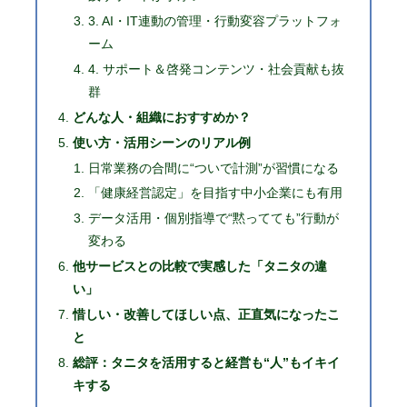
3. AI・IT連動の管理・行動変容プラットフォ
ーム
4. サポート＆啓発コンテンツ・社会貢献も抜
群
どんな人・組織におすすめか？
使い方・活用シーンのリアル例
日常業務の合間に“ついで計測”が習慣になる
「健康経営認定」を目指す中小企業にも有用
データ活用・個別指導で“黙ってても”行動が
変わる
他サービスとの比較で実感した「タニタの違
い」
惜しい・改善してほしい点、正直気になったこ
と
総評：タニタを活用すると経営も“人”もイキイ
キする