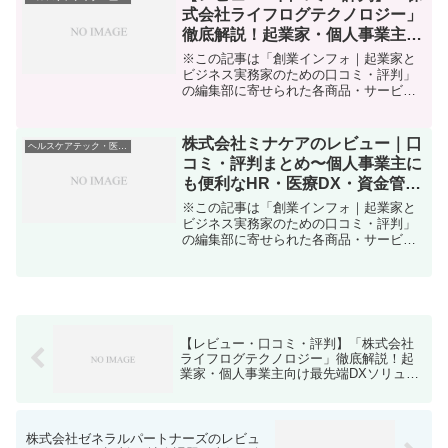
ビジネスに“社会的意義や...
式会社ライフログテクノロジー」
徹底解説！起業家・個人事業主向
け最先端DXソリューションの実
※この記事は「創業インフォ｜起業家と
力とは？
ビジネス実務家のための口コミ・評判」
の編集部に寄せられた各商品・サービス
への口コミビジネスをもっと効率化した
い。人材マネジメントや情報管理、デジ
タル集客に悩んでいる。会社経営や個人
株式会社ミナケアのレビュー｜口
ヘルスケアテック・医療DX
事業をしていて「ヒト・情...
コミ・評判まとめ〜個人事業主に
も便利なHR・医療DX・資金管理
サービスの実態とは？
※この記事は「創業インフォ｜起業家と
ビジネス実務家のための口コミ・評判」
の編集部に寄せられた各商品・サービス
への口コミ起業や個人事業を始めると、
採用・人材管理からセキュリティ、Web
集客やヘルスケアのDX、さらにフィンテ
ックまで見なければな...
【レビュー・口コミ・評判】「株式会社
ライフログテクノロジー」徹底解説！起
業家・個人事業主向け最先端DXソリュー
ションの実力とは？
株式会社ゼネラルパートナーズのレビュ