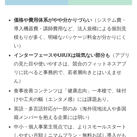
価格や費用体系がやや分かりづらい
（システム費・
導入機器費・講師費用など、法人規模による個別見
積もりが多く、明確なパッケージ料金が分かりにく
い）
インターフェースやUI/UXは味気ない部分も
（アプリ
の見た目や使いやすさは、競合のフィットネスアプ
リに比べると事務的で、若者層向きとはいえませ
ん）
食事改善コンテンツは「健康志向」一本槍で、味付
けや工夫の幅（エンタメ感）には課題あり。
英語・多言語対応が一部のみ（海外現地法人や多国
籍メンバーを抱える企業には弱い）
中小・個人事業主視点では、よりスモールスタート
しやすい月額ミニマムプラン・無料お試し導入がも