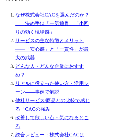
なぜ株式会社CACを選んだのか？
——決め手は「一気通貫」「小回
りの効く現場感」
サービスの主な特徴とメリット
——「安心感」と「一貫性」が最
大の武器
どんな人・どんな企業におすす
め？
リアルに役立った使い方・活用シ
ーン——事例で解説
他社サービス/商品との比較で感じ
る「CACの強み」
改善して欲しい点・気になるとこ
ろ
総合レビュー：株式会社CACは