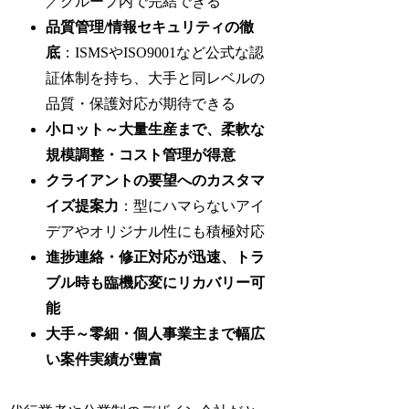
／グループ内で完結できる
品質管理/情報セキュリティの徹
底
：ISMSやISO9001など公式な認
証体制を持ち、大手と同レベルの
品質・保護対応が期待できる
小ロット～大量生産まで、柔軟な
規模調整・コスト管理が得意
クライアントの要望へのカスタマ
イズ提案力
：型にハマらないアイ
デアやオリジナル性にも積極対応
進捗連絡・修正対応が迅速、トラ
ブル時も臨機応変にリカバリー可
能
大手～零細・個人事業主まで幅広
い案件実績が豊富