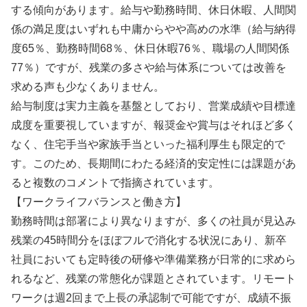
する傾向があります。給与や勤務時間、休日休暇、人間関
係の満足度はいずれも中庸からやや高めの水準（給与納得
度65％、勤務時間68％、休日休暇76％、職場の人間関係
77％）ですが、残業の多さや給与体系については改善を
求める声も少なくありません。
給与制度は実力主義を基盤としており、営業成績や目標達
成度を重要視していますが、報奨金や賞与はそれほど多く
なく、住宅手当や家族手当といった福利厚生も限定的で
す。このため、長期間にわたる経済的安定性には課題があ
ると複数のコメントで指摘されています。
【ワークライフバランスと働き方】
勤務時間は部署により異なりますが、多くの社員が見込み
残業の45時間分をほぼフルで消化する状況にあり、新卒
社員においても定時後の研修や準備業務が日常的に求めら
れるなど、残業の常態化が課題とされています。リモート
ワークは週2回まで上長の承認制で可能ですが、成績不振