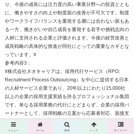
り、今後の成長には注力度の高い事業分野への投資ととも
に、働きやすさの向上や制度面の改善が不可欠です。制度
やワークライフバランスを重視する層には合わない面もあ
る一方、働きがいや自己成長を重視する若手や挑戦志向の
人材に支持される企業と評価されます。今後の経営改善と
成長戦略の具体的な推進が同社にとっての重要なカギとな
っています。#
参考内容3：
#株式会社ネオキャリアは、採用代行サービス（RPO:
Recruitment Process Outsourcing）を中心に提供する日本
の人材サービス企業であり、20年以上にわたり15,000社
以上の企業の採用支援実績を誇るプロフェッショナル集団
です。単なる採用業務の代行にとどまらず、企業の採用パ
ートナーとして、採用戦略の立案から応募者対応、面接支
援、入社手続きフォローに至るまで一連の採用プロセスを
ワンストップで支援しています。
メニュー
ホーム
検索
トップ
サイドバー