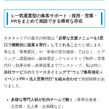
1.一気通貫型の集客サポート：採用・営業・
PRをまとめて相談できる稀有な存在
ネオキャリアの最大の特徴は
「必要な支援メニューを1窓
口で横断的に提案＆実行」してくれること
だと感じます。
単なる「業務委託」や「単発の宣伝施策」ではなく、ヒア
リング→課題抽出→媒体選定→クリエイティブ制作→営業
代行→効果分析→改善提案までワンストップ。私は特に、
自社サービスのリリースタイミングで“ウェブ集客強化＋
イベントPR＋法人営業代行”を組み合わせ
で依頼経験があ
りました。
多様な専門人材が社内チームで動く
（業界出身者・
元営業・元人事・企画職など）