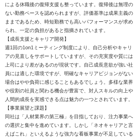
による休職後の復帰支援も整っています。復帰後は無理の
ない勤務ペースを認められますが、評価基準は成果主義の
ままであるため、時短勤務でも高いパフォーマンスが求め
られ、一定の負担があると指摘されています。
【成長支援とキャリア開発】
週1回の1on1ミーティング制度により、自己分析やキャリ
アの見直しをサポートしていますが、その充実度や質には
上司により差があるのが現状です。自己成長意欲が強い社
員には適した環境ですが、明確なキャリアビジョンがない
場合はやや負荷に感じることもあるでしょう。多様な業界
や役割の社員と関わる機会が豊富で、対人スキルの向上や
人間的成長を実感できる点は魅力の一つとされています。
【事業展望と課題】
同社は「人材業界の第三極」を目指しており、注力事業へ
の選択と集中を進めています。しかし「ネオキャリアと言
えばこれ」といえるような強力な看板事業が不足している