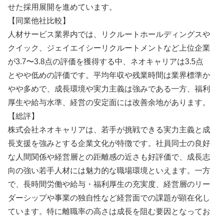
せた採用展開を進めています。
【同業他社比較】
人材サービス業界内では、リクルートホールディングスや
クイック、ジェイエイシーリクルートメントなど上位企業
が3.7〜3.8点の評価を獲得する中、ネオキャリアは3.5点
とやや低めの評価です。平均年収や残業時間は業界標準か
やや多めで、成長環境や実力主義は強みである一方、福利
厚生や給与水準、経営の安定面には改善余地があります。
【総評】
株式会社ネオキャリアは、若手が挑戦できる実力主義と成
長支援を強みとする企業文化が特徴です。社員同士の良好
な人間関係や経営層との距離感の近さも好評価で、成長志
向の強い若手人材には魅力的な職場環境といえます。一方
で、長時間労働や給与・福利厚生の充実度、経営層のリー
ダーシップや事業の独自性など経営面での課題が顕在化し
ています。特に離職率の高さは成長を阻む要因となってお