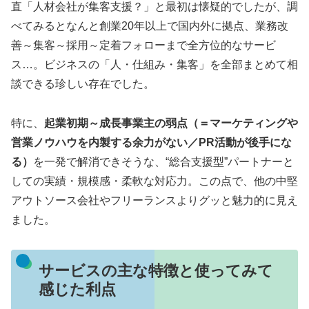
直「人材会社が集客支援？」と最初は懐疑的でしたが、調
べてみるとなんと創業20年以上で国内外に拠点、業務改
善～集客～採用～定着フォローまで全方位的なサービ
ス…。ビジネスの「人・仕組み・集客」を全部まとめて相
談できる珍しい存在でした。
特に、
起業初期～成長事業主の弱点（＝マーケティングや
営業ノウハウを内製する余力がない／PR活動が後手にな
る）
を一発で解消できそうな、“総合支援型”パートナーと
しての実績・規模感・柔軟な対応力。この点で、他の中堅
アウトソース会社やフリーランスよりグッと魅力的に見え
ました。
サービスの主な特徴と使ってみて
感じた利点