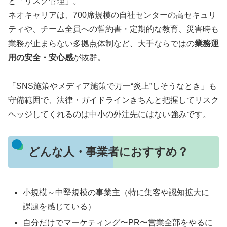
と「リスク管理」。
ネオキャリアは、700席規模の自社センターの高セキュリ
ティや、チーム全員への誓約書・定期的な教育、災害時も
業務が止まらない多拠点体制など、大手ならではの
業務運
用の安全・安心感
が抜群。
「SNS施策やメディア施策で万一“炎上”しそうなとき」も
守備範囲で、法律・ガイドラインきちんと把握してリスク
ヘッジしてくれるのは中小の外注先にはない強みです。
どんな人・事業者におすすめ？
小規模～中堅規模の事業主（特に集客や認知拡大に
課題を感じている）
自分だけでマーケティング〜PR〜営業全部をやるに