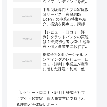
ウドファンディングを使っ
てみた実体験と評判
中学受験専門のプロ家庭教
師サービス「家庭教師
Eden」の事業の特徴を紹
介。横浜を拠点に、講師採
用率10％と代表による全生
【レビュー・口コミ・評
徒・全講師の管理で「絞り
判】クラウドバンクの実態
込む」やり方とは
は？投資初心者もOK！起業
家・個人事業主におすすめ
な理由を本音で語ります
株式会社SBIソーシャルレ
ンディングのレビュー・口
コミ・評判｜事業主が実際
に感じた課題・利点・使い
こなし術を徹底解説
【レビュー・口コミ・評判】株式会社マ
クアケ－起業家・個人事業主に支持され
る理由と実体験レポート