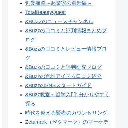
創業航路～起業家の羅針盤～
TotalBeautyQuest
&BUZZのニュースチャンネル
&Buzzの口コミと評判情報まとめブ
ログ
&Buzzの口コミとレビュー情報ブロ
グ
&Buzzの口コミと評判研究ブログ
&Buzzの百均アイテム口コミ紹介
&BuzzのSNSスタートガイド
&Buzz教室～哲学入門: 分かりやすく
探る
時代を超える賢者のカウンセリング
Zetamark（ゼタマーク）のマーケテ