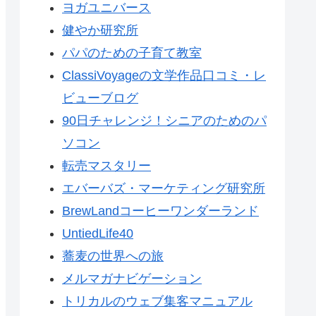
ヨガユニバース
健やか研究所
パパのための子育て教室
ClassiVoyageの文学作品口コミ・レ
ビューブログ
90日チャレンジ！シニアのためのパ
ソコン
転売マスタリー
エバーバズ・マーケティング研究所
BrewLandコーヒーワンダーランド
UntiedLife40
蕎麦の世界への旅
メルマガナビゲーション
トリカルのウェブ集客マニュアル