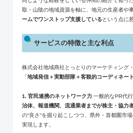
同じような経験をしている仲間の紹介で知った
取・山陰の地域資源を軸に、地元の生産者や事
ームでワンストップ支援している
という点に
サービスの特徴と主な利点
株式会社地域商社とっとりのマーケティング
「
地域発信＋実動部隊＋客観的コーディネー
1. 官民連携のネットワーク力
一般的なPR代
治体、報道機関、流通業者までが株主・協力
の“良さ”を掘り起こしつつ、県外・首都圏市
実現します。