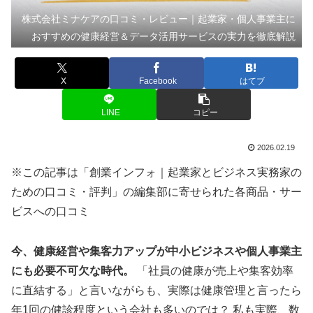
株式会社ミナケアの口コミ・レビュー｜起業家・個人事業主に
おすすめの健康経営＆データ活用サービスの実力を徹底解説
X
Facebook
はてブ
LINE
コピー
2026.02.19
※この記事は「創業インフォ｜起業家とビジネス実務家の
ための口コミ・評判」の編集部に寄せられた各商品・サー
ビスへの口コミ
今、健康経営や集客力アップが中小ビジネスや個人事業主
にも必要不可欠な時代。
「社員の健康が売上や集客効率
に直結する」と言いながらも、実際は健康管理と言ったら
年1回の健診程度という会社も多いのでは？ 私も実際、数