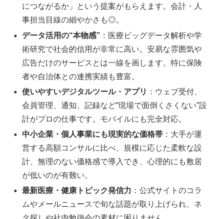
につながるか」という提案がもらえます。会計・人
事担当目線の細やかさも◎。
データ活用の“本物感”
：医療ビッグデータ解析や学
術研究で社会的信用が非常に高い。安易な雰囲気や
広告だけのサービスとは一線を画します。特に保険
者や自治体との連携実績も豊富。
使いやすいデジタルツール・アプリ
：ウェブ受付、
会員管理、通知、記録など“現場で面倒くさくない”設
計がプロの仕事です。モバイルにも完全対応。
中小企業・個人事業にも現実的な価格帯
：大手が運
営する高額コンサルに比べ、規模に応じた柔軟な設
計、無理のない価格感で導入でき、心理的にも敷居
が低いのが有難い。
最新医療・健康トピック発信力
：公式サイトのコラ
ムやメールニュースで旬な話題が取り上げられ、ネ
タ探しや社内勉強会の素材に困りません。