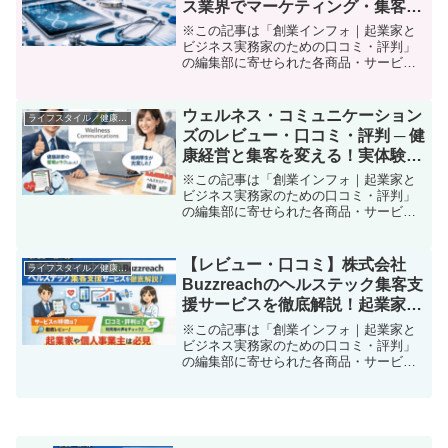
ス業界でマーケティング・集客支
援を考えるあなたに
※この記事は「創業インフォ｜起業家と
ビジネス実務家のための口コミ・評判」
の編集部に寄せられた各商品・サービス
への口コミ「医療やヘルスケア分野のビ
ジネスで差別化したいけど、実際どうす
れば集客やPR力を高められるのだろ
ウェルネス・コミュニケーション
ライフスタイル／健康／働き方改革
う？」ーー多くの起業家・個...
ズのレビュー・口コミ・評判 ─ 健
康経営と集客を変える！実体験か
ら見えた本音評価
※この記事は「創業インフォ｜起業家と
ビジネス実務家のための口コミ・評判」
の編集部に寄せられた各商品・サービス
への口コミリード：健康経営やPRで悩む
個人事業主・起業家必見！ 「ウェルネ
ス・コミュニケーションズ」を徹底体験
【レビュー・口コミ】株式会社
ライフスタイル／健康／働き方改革
レビュー企業経営と集客...
Buzzreachのヘルステック集客支
援サービスを徹底解説！起業家や
個人事業主は必見
※この記事は「創業インフォ｜起業家と
ビジネス実務家のための口コミ・評判」
の編集部に寄せられた各商品・サービス
への口コミ「今こそ、医療ビジネスで本
気の集客DXを。Buzzreachが変える治
験・医療マーケティングの新時代」スタ
ートアップや個人...