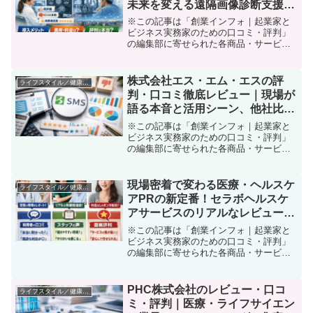
未来を変える遠隔画像診断支援サ
ービスの実力徹底解説
※この記事は「創業インフォ｜起業家と
ビジネス実務家のための口コミ・評判」
の編集部に寄せられた各商品・サービス
への口コミ「地域の医療ネットワークを
最大限に活用し、集客から信頼構築、業
務の効率化まで――もし貴院の医療経営
株式会社エス・エム・エスの評
ライフスタイル／健康／働き方改革
に"ひと押し"が欲しいな...
判・口コミ徹底レビュー｜現場が
語る本音と活用シーン、他社比較
まで
※この記事は「創業インフォ｜起業家と
ビジネス実務家のための口コミ・評判」
の編集部に寄せられた各商品・サービス
への口コミ「集客やPR、マーケティング
で新しい成果が見えない」「もっとター
ゲットに刺さる情報発信や顧客獲得がし
現場密着で変わる医療・ヘルスケ
ライフスタイル／健康／働き方改革
たい」——こんな悩みを...
アPRの新定番！セラボヘルスケ
アサービスのリアルなレビュー・
最新口コミ・評判まとめ
※この記事は「創業インフォ｜起業家と
ビジネス実務家のための口コミ・評判」
の編集部に寄せられた各商品・サービス
への口コミ「医療分野だけど、もっと認
知度を高めるPRや効率的な集客をした
い」 そんな悩みを抱えている方、多いの
PHC株式会社のレビュー・口コ
ライフスタイル／健康／働き方改革
ではないでしょうか？一...
ミ・評判｜医療・ライフサイエン