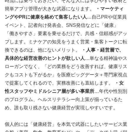
時流には乗っておきたい、そんな人には学びやすい教材と
簡単アプリ管理が大きな武器になります。
・マーケティ
ングやPRに健康を絡めて集客したい人
…自己PRや従業員
イベント、記者向け発表会、SNS発信などに「健康」
「働きやすさ」要素を乗せるだけで、共感・信頼感がアッ
プします。ミナケアの知見をうまく営業・集客トークに転
換できるのは、他にないメリット。
・人事・経営層で、
具体的な経営改善のヒントが欲しい人
…単なる精神論やス
ローガンでなく、「どの業務をどう改善すれば、健康リス
クもコストも下がるか」を医療ビッグデータ＋専門家視点
で提案してくれるので、実務改善にも直結します。
・女
性スタッフやミドルシニア層が多い事業所
…年代や性別別
のプログラム、ヘルスリテラシー向上策が揃っているた
め、誰も取り残さない健康経営が実現しやすいです。
個人的には「健康経営」を本気で武器にしたいサービス業