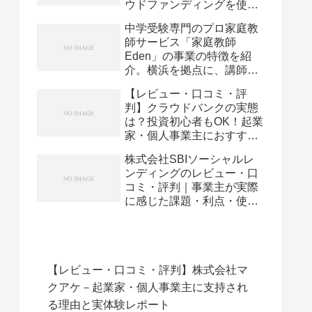
ウドファンディングを使っ
てみた実体験と評判
中学受験専門のプロ家庭教
師サービス「家庭教師
Eden」の事業の特徴を紹
介。横浜を拠点に、講師採
用率10％と代表による全生
【レビュー・口コミ・評
徒・全講師の管理で「絞り
判】クラウドバンクの実態
込む」やり方とは
は？投資初心者もOK！起業
家・個人事業主におすすめ
な理由を本音で語ります
株式会社SBIソーシャルレ
ンディングのレビュー・口
コミ・評判｜事業主が実際
に感じた課題・利点・使い
こなし術を徹底解説
【レビュー・口コミ・評判】株式会社マ
クアケ－起業家・個人事業主に支持され
る理由と実体験レポート