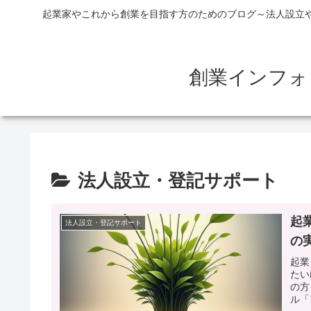
起業家やこれから創業を目指す方のためのブログ～法人設立
創業インフォ
法人設立・登記サポート
起
法人設立・登記サポート
の
起業
たい
の方
ル「