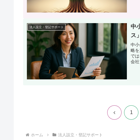
中
法人設立・登記サポート
ス
中小
略を
では
会社
前
1
へ
ホーム
法人設立・登記サポート