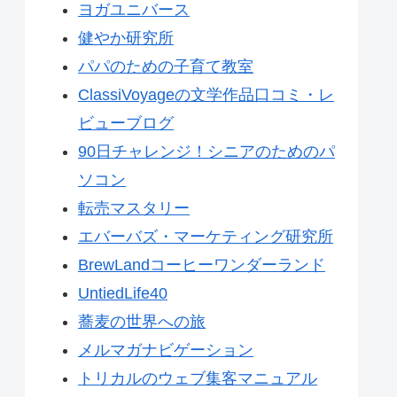
ヨガユニバース
健やか研究所
パパのための子育て教室
ClassiVoyageの文学作品口コミ・レ
ビューブログ
90日チャレンジ！シニアのためのパ
ソコン
転売マスタリー
エバーバズ・マーケティング研究所
BrewLandコーヒーワンダーランド
UntiedLife40
蕎麦の世界への旅
メルマガナビゲーション
トリカルのウェブ集客マニュアル