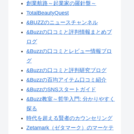
創業航路～起業家の羅針盤～
TotalBeautyQuest
&BUZZのニュースチャンネル
&Buzzの口コミと評判情報まとめブ
ログ
&Buzzの口コミとレビュー情報ブロ
グ
&Buzzの口コミと評判研究ブログ
&Buzzの百均アイテム口コミ紹介
&BuzzのSNSスタートガイド
&Buzz教室～哲学入門: 分かりやすく
探る
時代を超える賢者のカウンセリング
Zetamark（ゼタマーク）のマーケテ