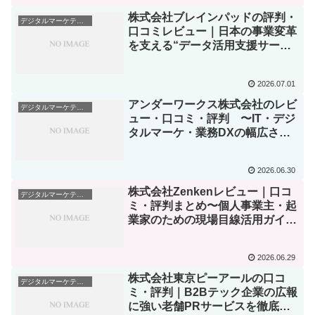
株式会社ブレインパッドの評判・
デジタルマーケティング・Web集客
口コミレビュー｜日本の事業変革
を支える“データ活用支援サービ
ス”の実力を徹底解説！
2026.07.01
アンダーワークス株式会社のレビ
デジタルマーケティング・Web集客
ュー・口コミ・評判 〜IT・デジ
タルマーケ・業務DXの幅広さ、
実際の使い心地を徹底解説！〜
2026.06.30
株式会社Zenkenレビュー｜口コ
デジタルマーケティング・Web集客
ミ・評判まとめ〜個人事業主・起
業家のための現場目線活用ガイ
ド〜
2026.06.29
株式会社東京ピーアールの口コ
デジタルマーケティング・Web集客
ミ・評判｜B2Bテック企業の広報
に強い老舗PRサービスを徹底レ